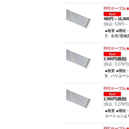
FFCケーブル★0
480円
～
16,80
(
税込
:
528円
～
●概要 ●機能
0、全長/電
FFCケーブル★0
2,980円
(税別)
(
税込
:
3,278円
)
●概要 ●機能
9、バリエー
FFCケーブル★0
2,980円
(税別)
(
税込
:
3,278円
)
●概要 ●機能
エーションよ
FFCケーブル★0