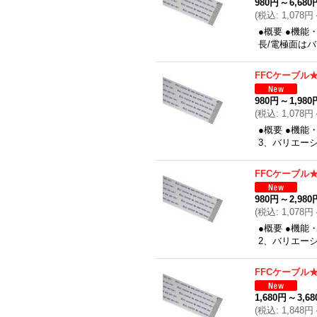
980円
～
6,680
(
税込
:
1,078円
●概要 ●機能
長/電極面は
FFCケーブル★0
980円
～
1,980
(
税込
:
1,078円
●概要 ●機能
3、バリエー
FFCケーブル★0
980円
～
2,980
(
税込
:
1,078円
●概要 ●機能
2、バリエー
FFCケーブル★0
1,680円
～
3,6
(
税込
:
1,848円