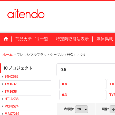
商品カテゴリ一覧
特定商取引法表示
媒体掲載
ホーム
>
フレキシブルフラットケーブル（FFC）
>
0.5
ICプロジェクト
0.5
74HC595
TM1637
0.8
1.0
TM1638
0.3
TY
HT16K33
PCF8574
表示数
:
画像
:
MAX7219