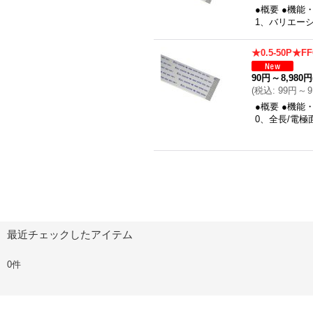
●概要 ●機能
1、バリエー
★0.5-50P★
90円
～
8,980円
(
税込
:
99円
～
9
●概要 ●機能
0、全長/電
最近チェックしたアイテム
0件