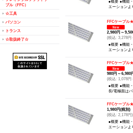
●概要 ●機能
ブル（FFC）
エーションよ
☆工具
FFCケーブル★0
パソコン
トランス
2,980円
～
9,5
(
税込
:
3,278円
☆取扱終了☆
●概要 ●機能
エーションよ
FFCケーブル★0
980円
～
6,980
(
税込
:
1,078円
●概要 ●機能
長/電極面は
FFCケーブル★0
1,980円
(税別)
(
税込
:
2,178円
)
●概要 ●機能
エーションよ