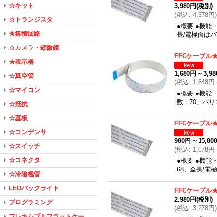
☆キット
3,980円
(税別)
(
税込
:
4,378円
)
☆トランジスタ
●概要 ●機能
★集積回路
長/電極面は
☆カメラ・顕微鏡
FFCケーブル★0
★表示器
1,680円
～
3,9
☆真空管
(
税込
:
1,848円
☆マイコン
●概要 ●機能
数：70、バ
☆抵抗
☆基板
FFCケーブル★0
☆コンデンサ
980円
～
15,80
☆スイッチ
(
税込
:
1,078円
☆コネクタ
●概要 ●機能
68、全長/
☆冷陰極管
LEDバックライト
FFCケーブル★0
2,980円
(税別)
プログラミング
(
税込
:
3,278円
)
フレキシブルフラットケー