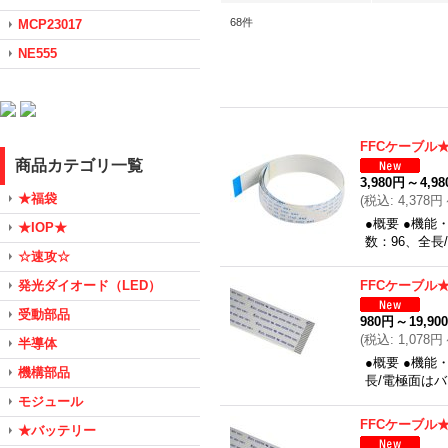
68
件
MCP23017
NE555
FFCケーブル★0
商品カテゴリ一覧
3,980円
～
4,9
★福袋
(
税込
:
4,378円
●概要 ●機能
★IOP★
数：96、全
☆速攻☆
発光ダイオード（LED）
FFCケーブル★0
受動部品
980円
～
19,90
(
税込
:
1,078円
半導体
●概要 ●機能
機構部品
長/電極面は
モジュール
FFCケーブル★0
★バッテリー