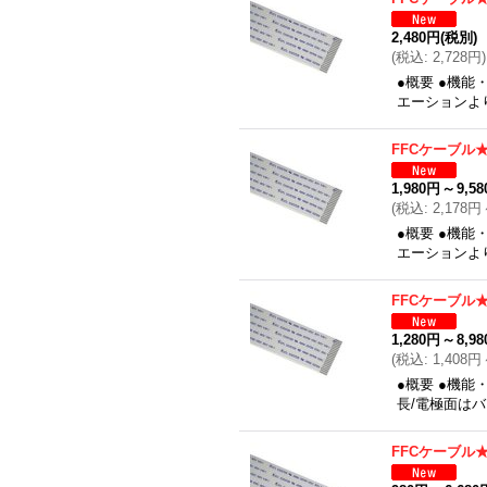
2,480円
(税別)
(
税込
:
2,728円
)
●概要 ●機能
エーションよ
FFCケーブル★0
1,980円
～
9,5
(
税込
:
2,178円
●概要 ●機能
エーションよ
FFCケーブル★0
1,280円
～
8,9
(
税込
:
1,408円
●概要 ●機能
長/電極面は
FFCケーブル★0