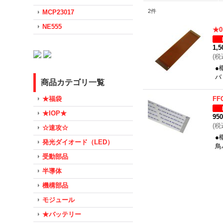
2
件
MCP23017
NE555
★0
1,
(
税
●
バ
商品カテゴリ一覧
★福袋
FF
★IOP★
95
(
税
☆速攻☆
●
発光ダイオード（LED）
鳥
受動部品
半導体
機構部品
モジュール
★バッテリー