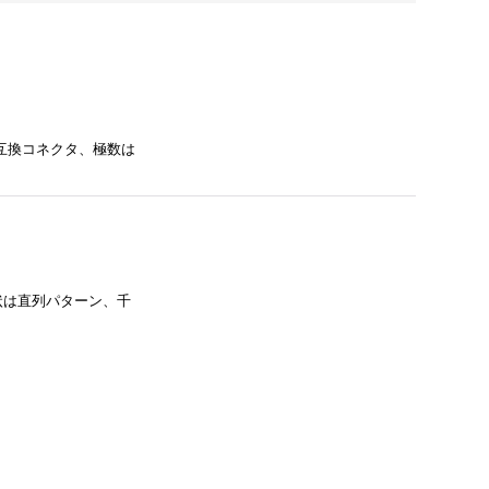
び互換コネクタ、極数は
形状は直列パターン、千
…