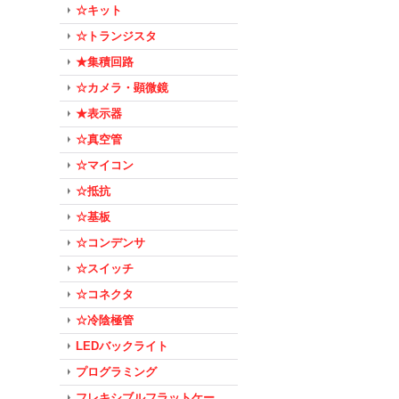
☆キット
☆トランジスタ
★集積回路
☆カメラ・顕微鏡
★表示器
☆真空管
☆マイコン
☆抵抗
☆基板
☆コンデンサ
☆スイッチ
☆コネクタ
☆冷陰極管
LEDバックライト
プログラミング
フレキシブルフラットケー