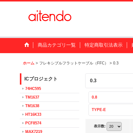
商品カテゴリ一覧
特定商取引法表示
ホーム
>
フレキシブルフラットケーブル（FFC）
>
0.3
ICプロジェクト
0.3
74HC595
TM1637
0.8
TM1638
TYPE-E
HT16K33
PCF8574
表示数
:
MAX7219