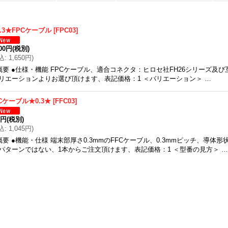
.3★FPCケーブル
[
FPC03
]
500円
(税別)
込
:
1,650円
)
概要 ●仕様・機能 FPCケーブル、適合コネクタ：ヒロセ社FH26シリーズ及
リエーションよりお選び頂けます、表記価格：1 ＜バリエーション＞ …
Cケーブル★0.3★
[
FFC03
]
0円
(税別)
込
:
1,045円
)
概要 ●機能・仕様 端末部厚さ0.3mmのFFCケーブル、0.3mmピッチ、導体
パターンではない、1本からご注文頂けます、表記価格：1 ＜型番の見方＞ 