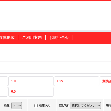
媒体掲載
ご利用案内
お問い合せ
1.0
1.25
変換
0.5
画像
:
並び順
:
在庫あり
表