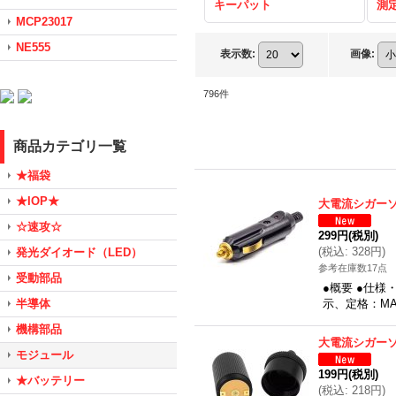
キーパット
測
MCP23017
NE555
表示数
:
画像
:
796
件
商品カテゴリ一覧
★福袋
★IOP★
大電流シガー
☆速攻☆
299円
(税別)
(
税込
:
328円
)
発光ダイオード（LED）
参考在庫数17点
受動部品
●概要 ●仕
半導体
示、定格：MAX
機構部品
大電流シガー
モジュール
199円
(税別)
★バッテリー
(
税込
:
218円
)