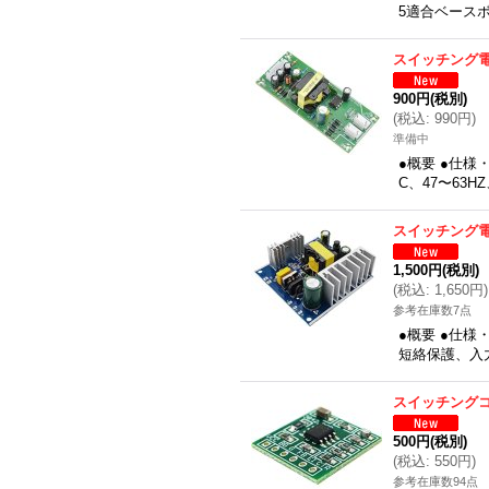
5適合ベースボ
スイッチング
900円
(税別)
(
税込
:
990円
)
準備中
●概要 ●仕様
C、47〜63
スイッチング電
1,500円
(税別)
(
税込
:
1,650円
)
参考在庫数7点
●概要 ●仕
短絡保護、入力
スイッチング
500円
(税別)
(
税込
:
550円
)
参考在庫数94点