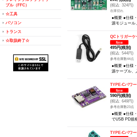
ブル（FFC）
(
税込
:
324円
)
在庫切れ
☆工具
●概要 ●仕様
パソコン
源モジュール、入
トランス
QCトリガーケ
☆取扱終了☆
495円
(税別)
(
税込
:
544円
)
参考在庫数44点
●概要 ●仕様
源ケーブル、入
TYPE-Cパ
590円
(税別)
(
税込
:
649円
)
参考在庫数23点
●概要 ●仕様・
でUSB P
TYPE-Cパ