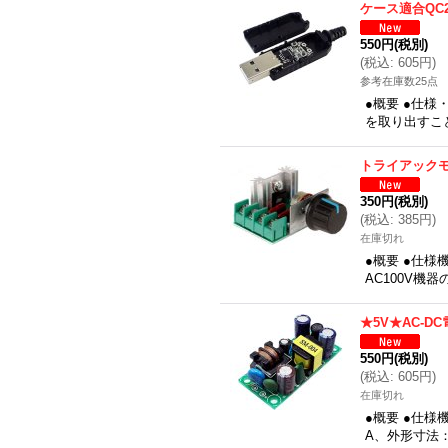
ケース適合QC2
550円
(税別)
(
税込
:
605円
)
参考在庫数25点
●概要 ●仕様
を取り出すこ
トライアック
350円
(税別)
(
税込
:
385円
)
在庫切れ
●概要 ●仕様
AC100V機
★5V★AC-D
550円
(税別)
(
税込
:
605円
)
在庫切れ
●概要 ●仕様機
A、外形寸法：5