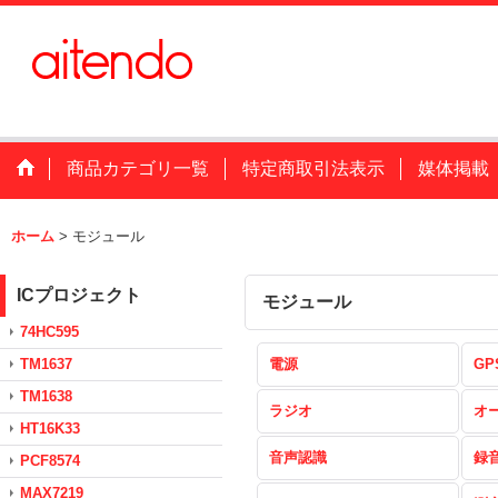
商品カテゴリ一覧
特定商取引法表示
媒体掲載
ホーム
>
モジュール
ICプロジェクト
モジュール
74HC595
TM1637
電源
GP
TM1638
ラジオ
オ
HT16K33
音声認識
録
PCF8574
MAX7219