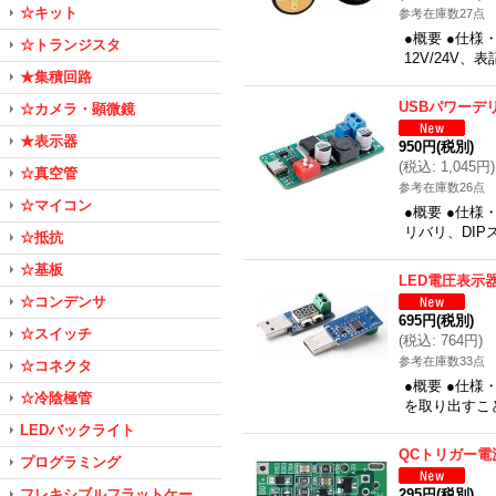
☆キット
参考在庫数27点
●概要 ●仕様
☆トランジスタ
12V/24V、
★集積回路
USBパワーデ
☆カメラ・顕微鏡
★表示器
950円
(税別)
(
税込
:
1,045円
)
☆真空管
参考在庫数26点
☆マイコン
●概要 ●仕様
リバリ、DIPス
☆抵抗
☆基板
LED電圧表示
☆コンデンサ
695円
(税別)
☆スイッチ
(
税込
:
764円
)
参考在庫数33点
☆コネクタ
●概要 ●仕様
☆冷陰極管
を取り出すこ
LEDバックライト
QCトリガー電
プログラミング
フレキシブルフラットケー
295円
(税別)