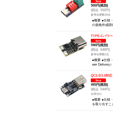
500円
(税別)
(
税込
:
550円
)
参考在庫数34点
●概要 ●仕様・
の規格作成団体
TYPE-Cパ
590円
(税別)
(
税込
:
649円
)
参考在庫数2点
●概要 ●仕様
wer Deli
QC2.0/3.
495円
(税別)
(
税込
:
544円
)
在庫切れ
●概要 ●仕様
を取り出すこ