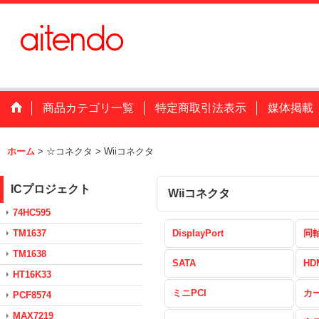
商品カテゴリ一覧
特定商取引法表示
媒体掲載
ホーム
>
☆コネクタ
>
Wiiコネクタ
ICプロジェクト
Wiiコネクタ
74HC595
TM1637
DisplayPort
同
TM1638
SATA
HD
HT16K33
ミニPCI
カ
PCF8574
MAX7219