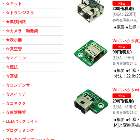
☆キット
200円
(税別)
☆トランジスタ
(
税込
:
220円
)
参考在庫数74点
★集積回路
●概要 ●仕様
☆カメラ・顕微鏡
★表示器
Wiiコネクタ
☆真空管
90円
(税別)
(
税込
:
99円
)
☆マイコン
参考在庫数74点
☆抵抗
●概要 ●仕様
☆基板
寸法：22.9x2
☆コンデンサ
Wiiコネクタwi
☆スイッチ
290円
(税別)
☆コネクタ
(
税込
:
319円
)
☆冷陰極管
参考在庫数29点
●概要 ●仕様
LEDバックライト
M]と変換基板の
プログラミング
フレキシブルフラットケー