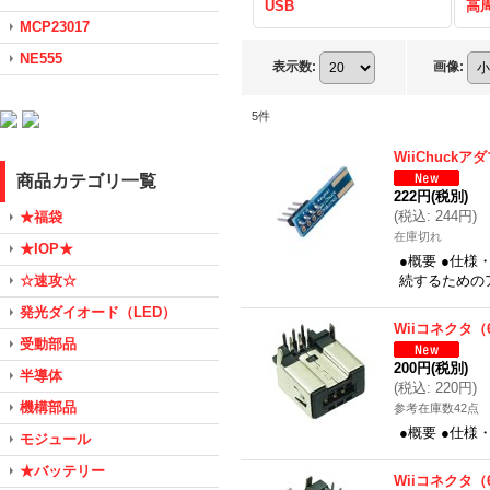
USB
高
MCP23017
NE555
表示数
:
画像
:
5
件
WiiChuckア
商品カテゴリ一覧
222円
(税別)
(
税込
:
244円
)
★福袋
在庫切れ
★IOP★
●概要 ●仕様
☆速攻☆
続するための
発光ダイオード（LED）
Wiiコネクタ（
受動部品
200円
(税別)
半導体
(
税込
:
220円
)
機構部品
参考在庫数42点
●概要 ●仕様
モジュール
★バッテリー
Wiiコネクタ（