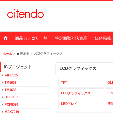
商品カテゴリ一覧
特定商取引法表示
媒体掲載
ホーム
>
★表示器
>
LCDグラフィックス
ICプロジェクト
LCDグラフィックス
74HC595
TM1637
TFT
OL
TM1638
LCDグラフィックス
L
HT16K33
LEDアレイ
液
PCF8574
MAX7219