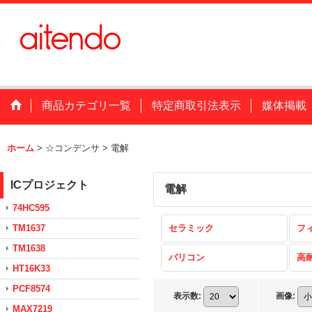
商品カテゴリ一覧
特定商取引法表示
媒体掲載
ホーム
>
☆コンデンサ
>
電解
ICプロジェクト
電解
74HC595
TM1637
セラミック
フ
TM1638
バリコン
高
HT16K33
PCF8574
表示数
:
画像
:
MAX7219