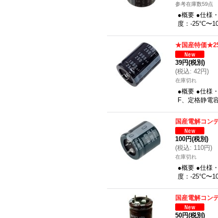
参考在庫数59点
●概要 ●仕様・
度：-25°C〜
★国産特価★25
39円
(税別)
(
税込
:
42円
)
在庫切れ
●概要 ●仕様
F、定格静電容
国産電解コンデン
100円
(税別)
(
税込
:
110円
)
在庫切れ
●概要 ●仕様
度：-25°C〜
国産電解コンデン
50円
(税別)