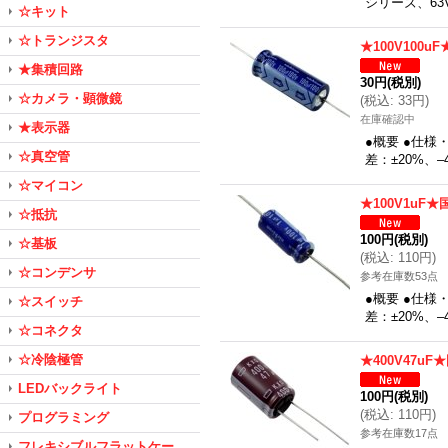
シリーズ、63
☆キット
☆トランジスタ
★100V10
★集積回路
30円
(税別)
☆カメラ・顕微鏡
(
税込
:
33円
)
在庫確認中
★表示器
●概要 ●仕様
☆真空管
差：±20%、–
☆マイコン
★100V1u
☆抵抗
100円
(税別)
☆基板
(
税込
:
110円
)
☆コンデンサ
参考在庫数53点
●概要 ●仕様
☆スイッチ
差：±20%、–
☆コネクタ
☆冷陰極管
★400V47u
LEDバックライト
100円
(税別)
(
税込
:
110円
)
プログラミング
参考在庫数17点
フレキシブルフラットケー