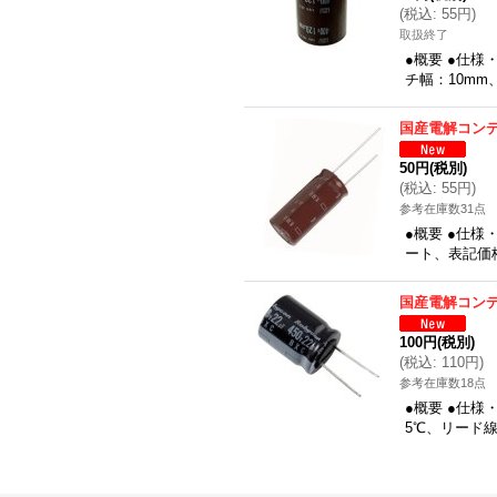
(
税込
:
55円
)
取扱終了
●概要 ●仕様・
チ幅：10mm
国産電解コンデン
50円
(税別)
(
税込
:
55円
)
参考在庫数31点
●概要 ●仕様・
ート、表記価
国産電解コンデン
100円
(税別)
(
税込
:
110円
)
参考在庫数18点
●概要 ●仕様・
5℃、リード線