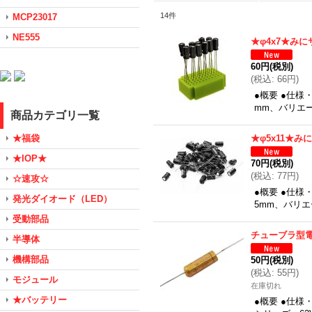
14
件
MCP23017
NE555
★φ4x7★み
60円
(税別)
(
税込
:
66円
)
●概要 ●仕様
mm、バリエ
商品カテゴリ一覧
★福袋
★φ5x11★
★IOP★
70円
(税別)
(
税込
:
77円
)
☆速攻☆
●概要 ●仕様
発光ダイオード（LED）
5mm、バリ
受動部品
チューブラ型電解
半導体
機構部品
50円
(税別)
(
税込
:
55円
)
モジュール
在庫切れ
★バッテリー
●概要 ●仕様