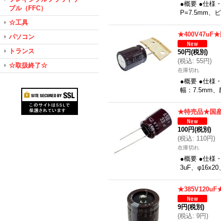
●概要 ●仕様
ブル（FFC）
P=7.5mm
☆工具
★400V47u
パソコン
トランス
50円
(税別)
(
税込
:
55円
)
☆取扱終了☆
在庫切れ
●概要 ●仕様
幅：7.5mm
★特売品★国産
100円
(税別)
(
税込
:
110円
)
在庫切れ
●概要 ●仕様
3uF、φ16x
★385V120
9円
(税別)
(
税込
:
9円
)