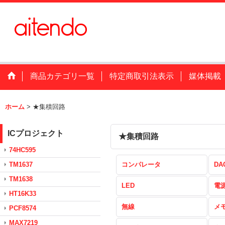
商品カテゴリ一覧
特定商取引法表示
媒体掲載
ホーム
>
★集積回路
ICプロジェクト
★集積回路
74HC595
TM1637
コンパレータ
DA
TM1638
LED
電
HT16K33
無線
メ
PCF8574
MAX7219