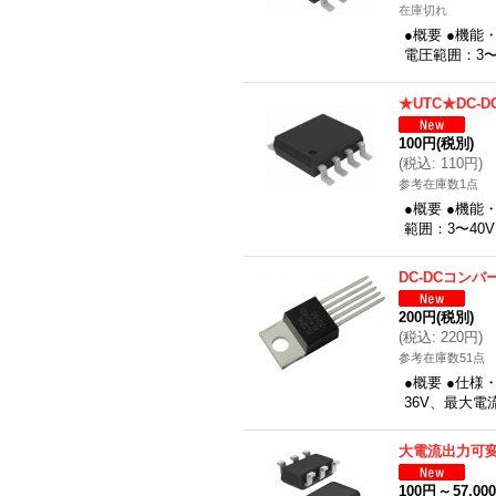
在庫切れ
●概要 ●機能
電圧範囲：3〜
★UTC★DC-
100円
(税別)
(
税込
:
110円
)
参考在庫数1点
●概要 ●機能
範囲：3〜40
DC-DCコンバ
200円
(税別)
(
税込
:
220円
)
参考在庫数51点
●概要 ●仕様
36V、最大電
大電流出力可変
100円
～
57,00