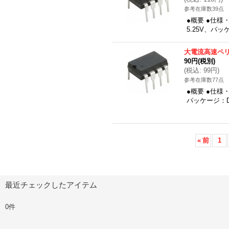
参考在庫数39点
●概要 ●仕様・
5.25V、パ
大電流高速ペ
90円
(税別)
(
税込
:
99円
)
参考在庫数77点
●概要 ●仕様・
パッケージ：D
«
前
1
最近チェックしたアイテム
0件