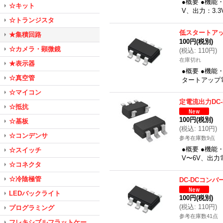
●概要 ●機能
☆キット
V、出力：3.3
☆トランジスタ
低スタートア
★集積回路
100円
(税別)
☆カメラ・顕微鏡
(
税込
:
110円
)
在庫切れ
★表示器
●概要 ●機
☆真空管
タートアップ電
☆マイコン
定電流出力DC
☆抵抗
100円
(税別)
☆基板
(
税込
:
110円
)
☆コンデンサ
参考在庫数9点
●概要 ●機能
☆スイッチ
V〜6V、出力
☆コネクタ
☆冷陰極管
DC-DCコンバ
LEDバックライト
100円
(税別)
(
税込
:
110円
)
プログラミング
参考在庫数41点
フレキシブルフラットケー