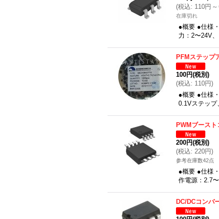
(
税込
:
110円
～
在庫切れ
●概要 ●仕様
力：2〜24V
PFMステップ
100円
(税別)
(
税込
:
110円
)
●概要 ●仕様
0.1Vステッ
PWMブースト
200円
(税別)
(
税込
:
220円
)
参考在庫数42点
●概要 ●仕様
作電源：2.7
DC/DCコン