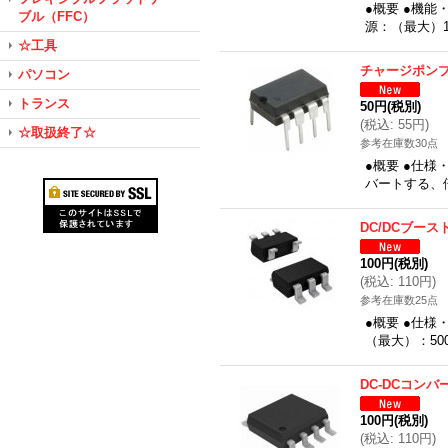
●概要 ●機能
ブル（FFC）
源：（最大）1
☆工具
チャージポン
パソコン
トランス
50円
(税別)
(
税込
:
55円
)
☆取扱終了☆
参考在庫数30点
●概要 ●仕様
バートする、倍
DC/DCブー
100円
(税別)
(
税込
:
110円
)
参考在庫数25点
●概要 ●仕様
（最大）：50
DC-DCコンバ
100円
(税別)
(
税込
:
110円
)