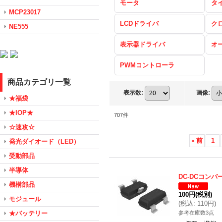
モータ
タ
MCP23017
LCDドライバ
ク
NE555
表示器ドライバ
オ
PWMコントローラ
商品カテゴリ一覧
表示数
:
画像
:
★福袋
★IOP★
707
件
☆速攻☆
«
前
1
発光ダイオード（LED）
受動部品
半導体
DC-DCコンバ
機構部品
100円
(税別)
モジュール
(
税込
:
110円
)
★バッテリー
参考在庫数3点