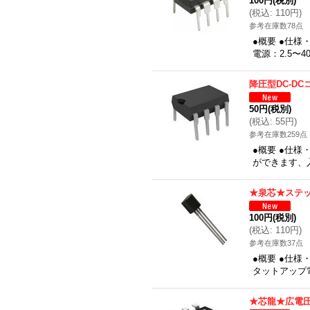
100円
(税別)
(
税込
:
110円
)
参考在庫数78点
●概要 ●仕様
電源：2.5〜
降圧型DC-D
50円
(税別)
(
税込
:
55円
)
参考在庫数259点
●概要 ●仕
ができます、入力
★泉芯★ステッ
100円
(税別)
(
税込
:
110円
)
参考在庫数37点
●概要 ●仕様
タットアップ電
★芯龍★広電圧