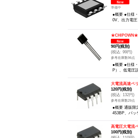
準備中
●概要 ●仕様
0V、出力電圧
★CHIPOWN
90円
(税別)
(
税込
:
99円
)
参考在庫数96点
●概要 ●仕様
P）、低電圧誤動
大電流高速ペ
120円
(税別)
(
税込
:
132円
)
参考在庫数29点
●概要 通販限定
453BP、パ
高電圧大電流
100円
(税別)
(
税込
:
110円
)