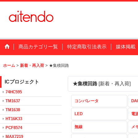
商品カテゴリ一覧
特定商取引法表示
媒体掲載
ホーム
>
新着・再入荷
>
★集積回路
ICプロジェクト
★集積回路
[
新着・再入荷
]
74HC595
TM1637
コンパレータ
DA
TM1638
LED
電
HT16K33
無線
メ
PCF8574
MAX7219