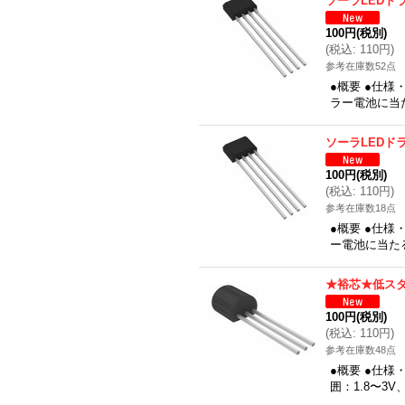
ソーラLEDド
100円
(税別)
(
税込
:
110円
)
参考在庫数52点
●概要 ●仕
ラー電池に当
ソーラLEDド
100円
(税別)
(
税込
:
110円
)
参考在庫数18点
●概要 ●仕
ー電池に当た
★裕芯★低スタ
100円
(税別)
(
税込
:
110円
)
参考在庫数48点
●概要 ●仕様
囲：1.8〜3