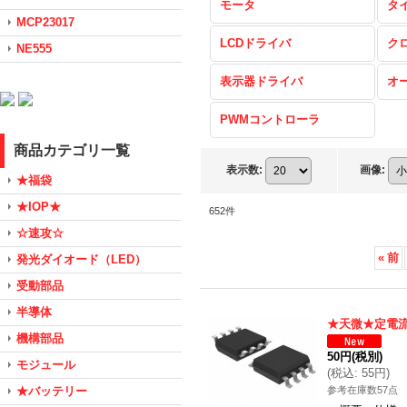
モータ
タ
MCP23017
LCDドライバ
ク
NE555
表示器ドライバ
オ
PWMコントローラ
商品カテゴリ一覧
表示数
:
画像
:
★福袋
★IOP★
652
件
☆速攻☆
«
前
発光ダイオード（LED）
受動部品
半導体
★天微★定電流
機構部品
50円
(税別)
モジュール
(
税込
:
55円
)
★バッテリー
参考在庫数57点