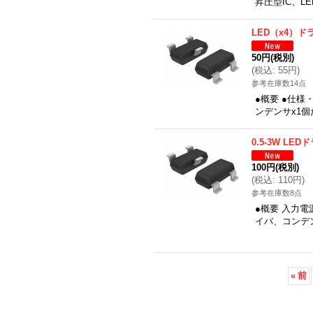
昇圧型IC、L
LED（x4）ド
50円
(税別)
(
税込
:
55円
)
参考在庫数14点
●概要 ●仕
ンデンサx1個
0.5-3W LE
100円
(税別)
(
税込
:
110円
)
参考在庫数8点
●概要 入力電源
イバ、コンデン
«
前