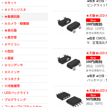
●概要 ●仕様・
☆キット
ビングライト
☆トランジスタ
★天微★LED
★集積回路
☆カメラ・顕微鏡
100円
(税別)
(
税込
:
110円
)
★表示器
参考在庫数35点
☆真空管
●概要 CMOS、
V、定電流出力
☆マイコン
☆抵抗
★天微★LED
☆基板
100円
(税別)
☆コンデンサ
(
税込
:
110円
)
参考在庫数87点
☆スイッチ
●概要 ●仕様・
☆コネクタ
パッケージ：S
☆冷陰極管
★天微★LED
LEDバックライト
50円
(税別)
プログラミング
(
税込
:
55円
)
フレキシブルフラットケー