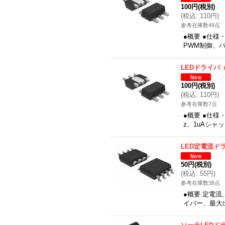
100円
(税別)
(
税込
:
110円
)
参考在庫数49点
●概要 ●仕様・
PWM制御、パ
LEDドライバ
100円
(税別)
(
税込
:
110円
)
参考在庫数7点
●概要 ●仕様
z、1uAシャ
LED定電流ド
50円
(税別)
(
税込
:
55円
)
参考在庫数36点
●概要 定電流
イバー、最大出