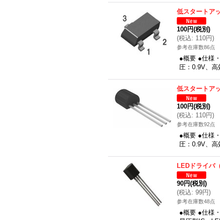
低スタートアッ
100円
(税別)
(
税込
:
110円
)
参考在庫数86点
●概要 ●仕様
圧：0.9V、
低スタートアッ
100円
(税別)
(
税込
:
110円
)
参考在庫数92点
●概要 ●仕様
圧：0.9V、
LEDドライバ
90円
(税別)
(
税込
:
99円
)
参考在庫数48点
●概要 ●仕様