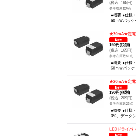
(
税込
:
165円
)
参考在庫数6点
●概要 ●仕
60ｍＷパッケ
★30mA★定
150円
(税別)
(
税込
:
165円
)
参考在庫数51点
●概要 ●仕
60ｍＷパッケ
★20mA★定
190円
(税別)
(
税込
:
209円
)
参考在庫数23点
●概要 ●仕様
0%、データシ
LEDドライバ