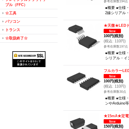
参考在庫数194点
ブル（FFC）
●概要 ●仕様・
2線シリアル
☆工具
パソコン
★天微★LED
トランス
100円
(税別)
☆取扱終了☆
(
税込
:
110円
)
参考在庫数197点
●概要 ●仕様・
シリアル・イン
フルカラーLE
100円
(税別)
(
税込
:
110円
)
参考在庫数30点
●概要 ●仕
ンやArdui
★15mA★定
150円
(税別)