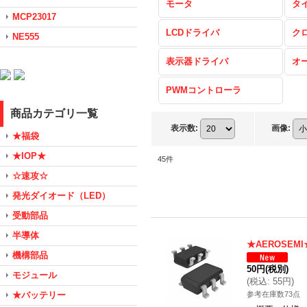
モータ
タ
MCP23017
LCDドライバ
ク
NE555
表示器ドライバ
オ
PWMコントローラ
商品カテゴリ一覧
表示数
:
画像
:
★福袋
★IOP★
45
件
☆速攻☆
発光ダイオード（LED）
受動部品
半導体
★AEROSE
機構部品
50円
(税別)
モジュール
(
税込
:
55円
)
★バッテリー
参考在庫数73点