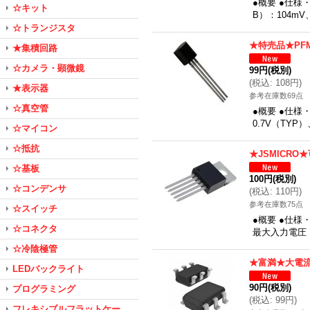
●概要 ●仕
☆キット
B）：104mV
☆トランジスタ
★特売品★PF
★集積回路
☆カメラ・顕微鏡
99円
(税別)
(
税込
:
108円
)
★表示器
参考在庫数69点
☆真空管
●概要 ●仕様
0.7V（TYP
☆マイコン
☆抵抗
★JSMICR
☆基板
100円
(税別)
☆コンデンサ
(
税込
:
110円
)
参考在庫数75点
☆スイッチ
●概要 ●仕様
☆コネクタ
最大入力電圧：
☆冷陰極管
★富満★大電流
LEDバックライト
90円
(税別)
プログラミング
(
税込
:
99円
)
フレキシブルフラットケー