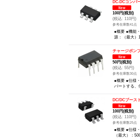
DC-DCコンバ
100円
(税別)
(
税込
:
110円
)
参考在庫数41点
●概要 ●機能
源：（最大）1
チャージポン
50円
(税別)
(
税込
:
55円
)
参考在庫数30点
●概要 ●仕様
バートする、倍
DC/DCブー
100円
(税別)
(
税込
:
110円
)
参考在庫数25点
●概要 ●仕様
（最大）：50