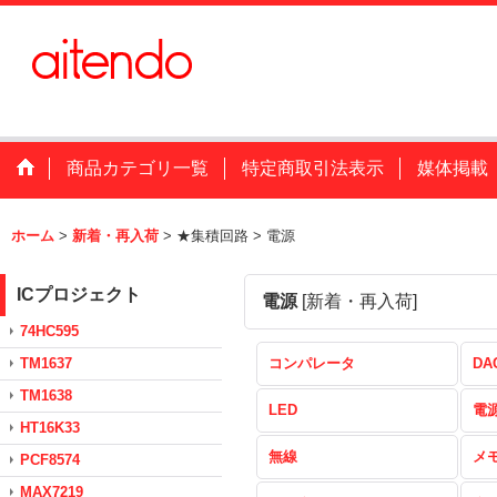
商品カテゴリ一覧
特定商取引法表示
媒体掲載
ホーム
>
新着・再入荷
>
★集積回路
>
電源
ICプロジェクト
電源
[
新着・再入荷
]
74HC595
TM1637
コンパレータ
DA
TM1638
LED
電
HT16K33
無線
メ
PCF8574
MAX7219