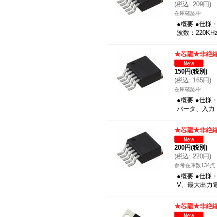
(
税込
:
209円
)
在庫確認中
●概要 ●仕様
波数：220K
★芯龍★非絶縁
150円
(税別)
(
税込
:
165円
)
在庫確認中
●概要 ●仕様
バータ、入力：
★芯龍★非絶縁
200円
(税別)
(
税込
:
220円
)
参考在庫数134点
●概要 ●仕様
V、最大出力電
★芯龍★非絶縁