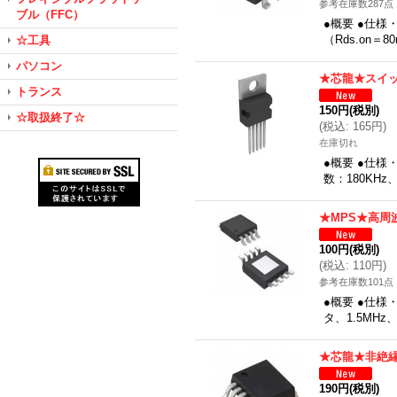
参考在庫数287点
ブル（FFC）
●概要 ●仕様
（Rds.on
☆工具
パソコン
★芯龍★スイッ
トランス
150円
(税別)
☆取扱終了☆
(
税込
:
165円
)
在庫切れ
●概要 ●仕様
数：180KH
★MPS★高周
100円
(税別)
(
税込
:
110円
)
参考在庫数101点
●概要 ●仕様・
タ、1.5M
★芯龍★非絶縁
190円
(税別)