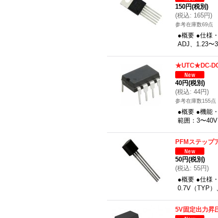
150円
(税別)
(
税込
:
165円
)
参考在庫数69点
●概要 ●仕様
ADJ、1.23
★UTC★DC-
40円
(税別)
(
税込
:
44円
)
参考在庫数155点
●概要 ●機能
範囲：3〜40
PFMステップ
50円
(税別)
(
税込
:
55円
)
●概要 ●仕様
0.7V（TY
5V固定出力昇