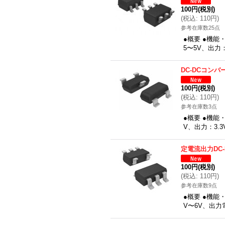
100円
(税別)
(
税込
:
110円
)
参考在庫数25点
●概要 ●機能
5〜5V、出力
DC-DCコンバ
100円
(税別)
(
税込
:
110円
)
参考在庫数3点
●概要 ●機能
V、出力：3.3
定電流出力DC
100円
(税別)
(
税込
:
110円
)
参考在庫数9点
●概要 ●機能
V〜6V、出力