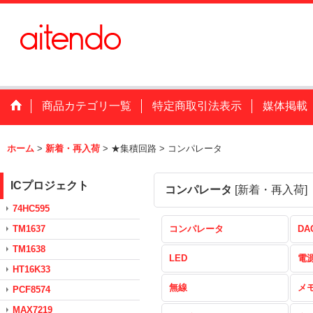
商品カテゴリ一覧
特定商取引法表示
媒体掲載
ホーム
>
新着・再入荷
>
★集積回路
>
コンパレータ
ICプロジェクト
コンパレータ
[
新着・再入荷
]
74HC595
TM1637
コンパレータ
DA
TM1638
LED
電
HT16K33
無線
メ
PCF8574
MAX7219