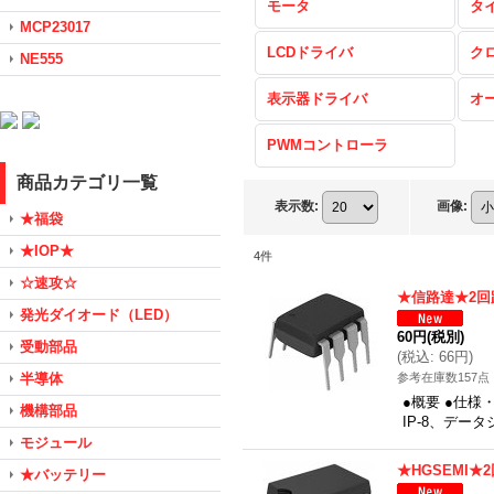
モータ
タ
MCP23017
LCDドライバ
ク
NE555
表示器ドライバ
オ
PWMコントローラ
商品カテゴリ一覧
表示数
:
画像
:
★福袋
★IOP★
4
件
☆速攻☆
★信路達★2
発光ダイオード（LED）
60円
(税別)
受動部品
(
税込
:
66円
)
半導体
参考在庫数157点
●概要 ●仕様
機構部品
IP-8、デー
モジュール
★HGSEMI
★バッテリー