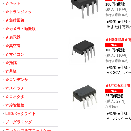
☆キット
100円
(税別)
(
税込
:
110円
)
☆トランジスタ
参考在庫数16点
★集積回路
●概要 ●仕
圧または電流
☆カメラ・顕微鏡
★表示器
★HGSEMI
☆真空管
100円
(税別)
☆マイコン
(
税込
:
110円
)
参考在庫数16点
☆抵抗
●概要 ●仕様
☆基板
AX 30V、
☆コンデンサ
★UTC★2回
☆スイッチ
25円
(税別)
☆コネクタ
(
税込
:
27円
)
☆冷陰極管
在庫切れ
●概要 ●仕様
LEDバックライト
V、パッケージ
プログラミング
フレキシブルフラットケー