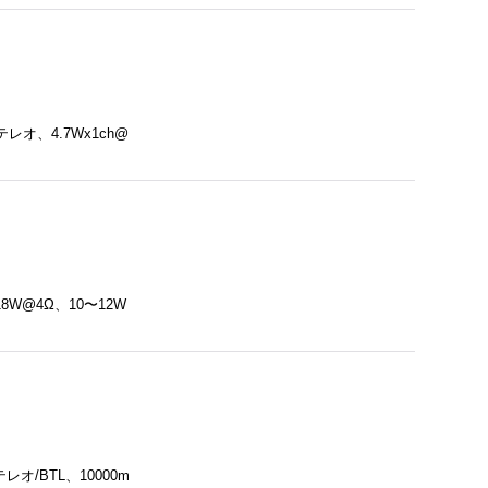
レオ、4.7Wx1ch@
18W@4Ω、10〜12W
/BTL、10000m