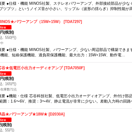
概要 ●仕様・機能 MINOS社製、ステレオパワーアンプ、外部接続部品が少な
プツプツ」というノイズ音が小さい、リップル（波形の揺らぎ）抑制性能が高い
MINOS★パワーアンプ（15W+15W）
[
TDA7297
]
0円
(税別)
込
:
550円
)
備中
概要 ●仕様・機能 MINOS社製、パワーアンプ、少ない周辺部品で構築できます、S
E機能、短絡保護機能、過負荷保護機能、最大出力：15W+15W、動作電…
芯谷★低電圧小出力オーディオアンプ
[
TDA7050F
]
0円
(税別)
込
:
165円
)
在庫数72点
概要 ●機能・仕様 芯谷科技社製、低電圧小出力オーディオアンプ、外付け部
範囲：1.6〜6V、推奨：3〜4V、静止電流が非常に少ない。差動入力時の回
華晶★パワーアンプ★18W★
[
D2030A
]
円
(税別)
込
:
55円
)