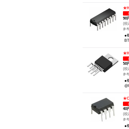
★
90
(
税
参考
●
B
★
50
(
税
参考
●
@
★
40
(
税
参考
●