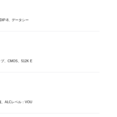
IP-8、データシー
ップ、CMOS、512K E
蔵、ALCレベル：VOU