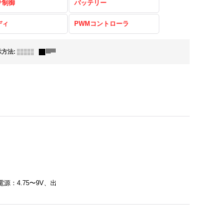
サ制御
バッテリー
ディ
PWMコントローラ
示方法
:
源：4.75〜9V、出