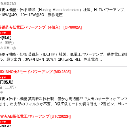
在庫数53点
概要 ●機能・仕様 華晶（Huajing Microelectronics）社製、Hi-Fiパワーアンプ
〜18W@4Ω、10〜12W@8Ω、動作電圧…
英鋭芯★低電圧パワーアンプ（4個入）
[
OP8002A
]
円
(税別)
込
:
99円
)
在庫数91点
概要 ●機能・仕様 英鋭芯（IDCHIP）社製、低電圧パワーアンプ、動作電圧範囲：
ル、最大出力：3W@HD+N=10%/f=1KHz/RL=4Ω、静止電流…
MIXINNO★2モードパワーアンプ
[
MIX2808
]
0円
(税別)
込
:
110円
)
備中
概要 ●仕様・機能 英海昕科技社製、僅かな周辺部品で大出力オーディオアン
ます、出力部のフィルタが不要、D級/F級モードの切り替え：2番ピン、Hiレ
YW★AB級低電圧パワーアンプ
[
UTC2822H
]
円
(税別)