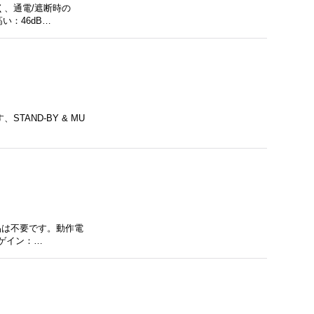
く、通電/遮断時の
：46dB…
TAND-BY & MU
品は不要です。動作電
路ゲイン：…