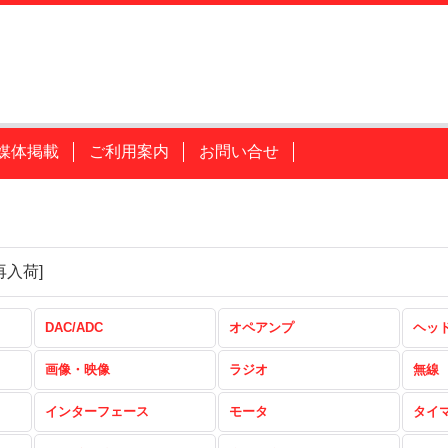
媒体掲載
ご利用案内
お問い合せ
再入荷
]
DAC/ADC
オペアンプ
ヘッ
画像・映像
ラジオ
無線
インターフェース
モータ
タイ