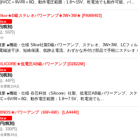
@VCC＝9V/Rl＝8Ω、動作電圧範囲：1.8〜15V、乾電池でも動作可能、パ…
Slkor★D級ステレオパワーアンプ★3W+3W★
[
PAM8403
]
円
(税別)
込
:
55円
)
備中
概要 ●機能・仕様 Slkor社製D級パワーアンプ、ステレオ、3W+3W、LCフ
電磁波干渉、短絡保護、低静止電流、わずかな外付け部品で手軽にステレオ 
SILICORE★低電圧AB級パワーアンプ
[
D2822M
]
円
(税別)
込
:
44円
)
在庫数154点
概要 ●機能・仕様 谷芯科技（Silicore）社製、低電圧AB級パワーアンプ、ステレ
CC＝6V/Rl＝8Ω、動作電圧範囲：1.8〜7.5V、乾電池でも…
MINOS★パワーアンプ（6W+6W）
[
LA4440
]
0円
(税別)
込
:
330円
)
在庫数29点