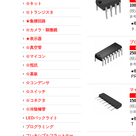
☆キット
10
(
税
☆トランジスタ
参考
★集積回路
●
ト
☆カメラ・顕微鏡
★表示器
プ
☆真空管
25
☆マイコン
(
税
参考
☆抵抗
●
☆基板
P
☆コンデンサ
マ
☆スイッチ
☆コネクタ
15
(
税
☆冷陰極管
在
LEDバックライト
●
T
プログラミング
フレキシブルフラットケー