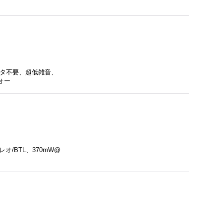
ィルタ不要、超低雑音、
オー…
オ/BTL、370mW@