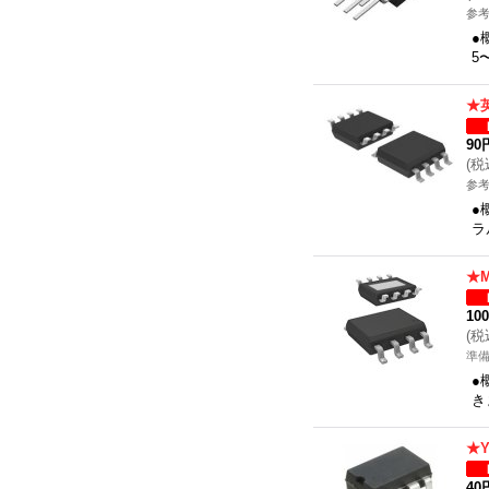
参考
●
5
★
90
(
税
参考
●
ラ
★
10
(
税
準
●
き
★
40