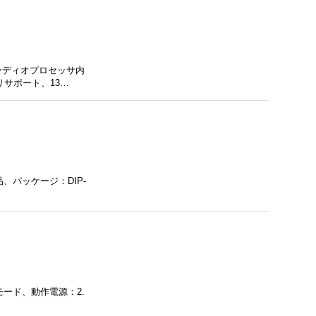
ーディオプロセッサ内
リサポート、13…
品、パッケージ：DIP-
モード、動作電源：2.