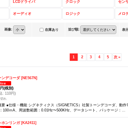
LCDドライバ
クロック
セン
オーディオ
ロジック
メロ
画像
:
並び順
:
在庫あり
表
1
2
3
4
5
次
»
ーンデコーダ
[
NE567N
]
0円
(税別)
込
:
110円
)
庫切れ
概要 ●仕様・機能 シグネティクス（SIGNETICS）社製トーンデコーダ、動作電
：100ｍA、周波数範囲：0.01Hz〜500KHz、データシート、パッケージ：…
レホンリンガ
[
KA2411
]