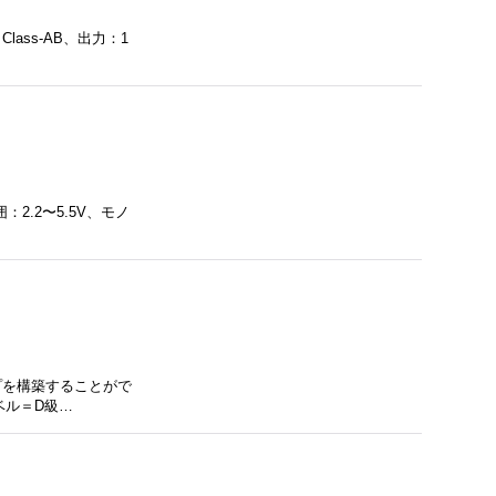
、Class-AB、出力：1
2.2〜5.5V、モノ
プを構築することがで
ベル＝D級…