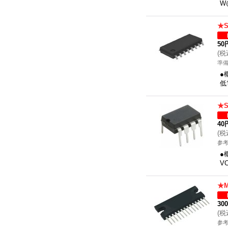
W
★
50
(
税
準
●
低
★
40
(
税
参考
●
V
★
30
(
税
参考