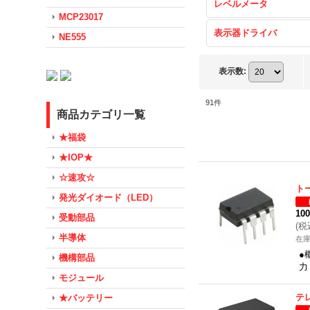
レベルメータ
MCP23017
表示器ドライバ
NE555
表示数
:
91
件
商品カテゴリ一覧
★福袋
★IOP★
☆速攻☆
ト
発光ダイオード（LED）
10
受動部品
(
税
半導体
在
●
機構部品
力
モジュール
テ
★バッテリー