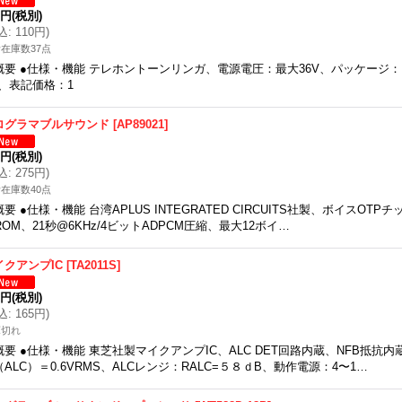
0円
(税別)
込
:
110円
)
在庫数37点
概要 ●仕様・機能 テレホントーンリンガ、電源電圧：最大36V、パッケージ：D
、表記価格：1
ログラマブルサウンド
[
AP89021
]
0円
(税別)
込
:
275円
)
在庫数40点
概要 ●仕様・機能 台湾APLUS INTEGRATED CIRCUITS社製、ボイスOTPチ
ROM、21秒@6KHz/4ビットADPCM圧縮、最大12ボイ…
イクアンプIC
[
TA2011S
]
0円
(税別)
込
:
165円
)
庫切れ
概要 ●仕様・機能 東芝社製マイクアンプIC、ALC DET回路内蔵、NFB抵抗内
（ALC）＝0.6VRMS、ALCレンジ：RALC=５８ｄB、動作電源：4〜1…