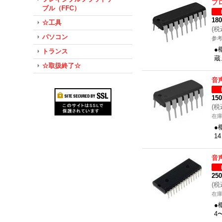
プ
ブル（FFC）
18
☆工具
(
税
パソコン
参考
●
トランス
蔵
☆取扱終了☆
音
15
(
税
在
●
1
音
25
(
税
在
●
4