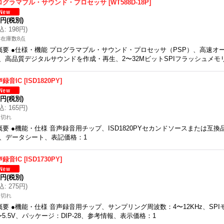
ログラマブル・サウンド・プロセッサ
[
WT588D-18P
]
0円
(税別)
込
:
198円
)
在庫数8点
概要 ●仕様・機能 プログラマブル・サウンド・プロセッサ（PSP）、高速オ
、高品質デジタルサウンドを作成・再生、2〜32MビットSPIフラッシュメモ
声録音IC
[
ISD1820PY
]
0円
(税別)
込
:
165円
)
庫切れ
概要 ●機能・仕様 音声録音用チップ、ISD1820PYセカンドソースまたは互換
4、データシート、表記価格：1
声録音IC
[
ISD1730PY
]
0円
(税別)
込
:
275円
)
庫切れ
概要 ●機能・仕様 音声録音用チップ、サンプリング周波数：4〜12KHz、SPI
〜5.5V、パッケージ：DIP-28、参考情報、表示価格：1