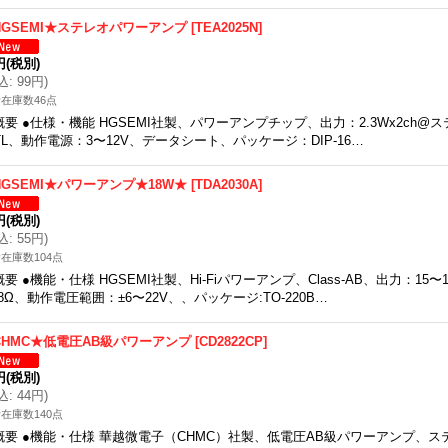
HGSEMI★ステレオパワーアンプ
[
TEA2025N
]
円
(税別)
込
:
99円
)
在庫数46点
概要 ●仕様・機能 HGSEMI社製、パワーアンプチップ、出力：2.3Wx2ch@ステ
TL、動作電源：3〜12V、データシート、パッケージ：DIP-16…
HGSEMI★パワーアンプ★18W★
[
TDA2030A
]
円
(税別)
込
:
55円
)
在庫数104点
概要 ●機能・仕様 HGSEMI社製、Hi-Fiパワーアンプ、Class-AB、出力：15〜
8Ω、動作電圧範囲：±6〜22V、、パッケージ:TO-220B…
CHMC★低電圧AB級パワーアンプ
[
CD2822CP
]
円
(税別)
込
:
44円
)
在庫数140点
概要 ●機能・仕様 華越微電子（CHMC）社製、低電圧AB級パワーアンプ、ステレオ