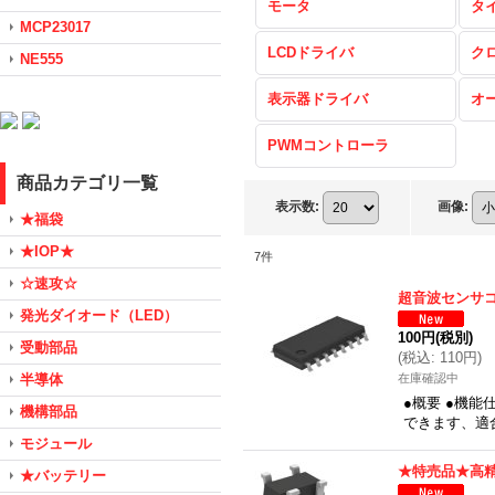
モータ
タ
MCP23017
LCDドライバ
ク
NE555
表示器ドライバ
オ
PWMコントローラ
商品カテゴリ一覧
表示数
:
画像
:
★福袋
★IOP★
7
件
☆速攻☆
超音波センサ
発光ダイオード（LED）
100円
(税別)
受動部品
(
税込
:
110円
)
半導体
在庫確認中
●概要 ●機
機構部品
できます、適合
モジュール
★特売品★高精
★バッテリー