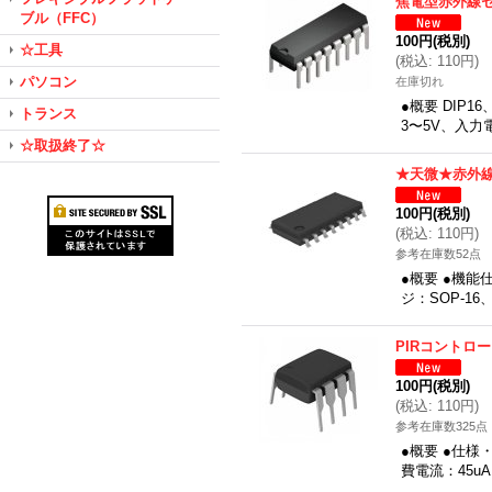
焦電型赤外線セ
ブル（FFC）
100円
(税別)
☆工具
(
税込
:
110円
)
パソコン
在庫切れ
●概要 DIP
トランス
3〜5V、入力電
☆取扱終了☆
★天微★赤外線
100円
(税別)
(
税込
:
110円
)
参考在庫数52点
●概要 ●機能
ジ：SOP-1
PIRコントロ
100円
(税別)
(
税込
:
110円
)
参考在庫数325点
●概要 ●仕様
費電流：45u