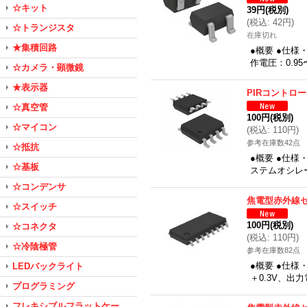
☆キット
39円
(税別)
(
税込
:
42円
)
☆トランジスタ
在庫切れ
★集積回路
●概要 ●仕様・
作電圧：0.95
☆カメラ・顕微鏡
★表示器
PIRコントロ
☆真空管
100円
(税別)
☆マイコン
(
税込
:
110円
)
参考在庫数42点
☆抵抗
●概要 ●仕様
☆基板
ステムオシレー
☆コンデンサ
焦電型赤外線セ
☆スイッチ
100円
(税別)
☆コネクタ
(
税込
:
110円
)
☆冷陰極管
参考在庫数82点
●概要 ●仕様
LEDバックライト
＋0.3V、出
プログラミング
フレキシブルフラットケー