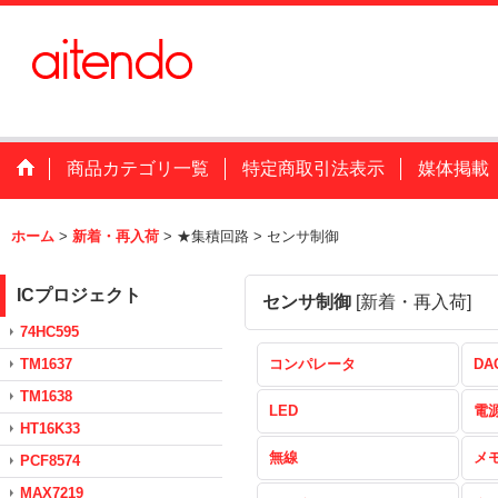
商品カテゴリ一覧
特定商取引法表示
媒体掲載
ホーム
>
新着・再入荷
>
★集積回路
>
センサ制御
ICプロジェクト
センサ制御
[
新着・再入荷
]
74HC595
TM1637
コンパレータ
DA
TM1638
LED
電
HT16K33
無線
メ
PCF8574
MAX7219