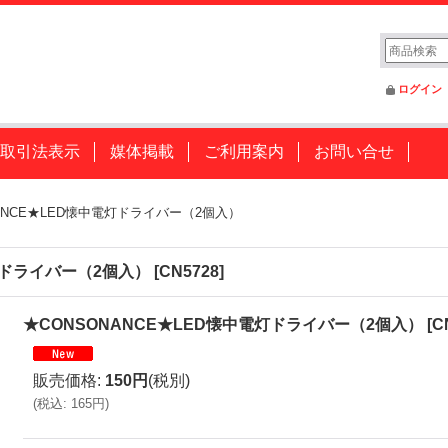
ログイン
取引法表示
媒体掲載
ご利用案内
お問い合せ
ANCE★LED懐中電灯ドライバー（2個入）
灯ドライバー（2個入）
[
CN5728
]
★CONSONANCE★LED懐中電灯ドライバー（2個入）
[
C
販売価格
:
150円
(税別)
(
税込
:
165円
)