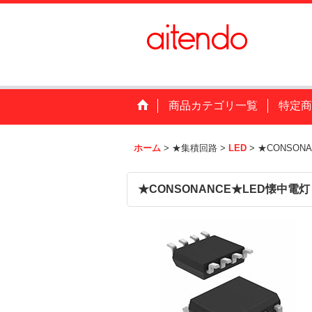
商品カテゴリ一覧
特定商
ホーム
>
★集積回路
>
LED
>
★CONSON
★CONSONANCE★LED懐中電