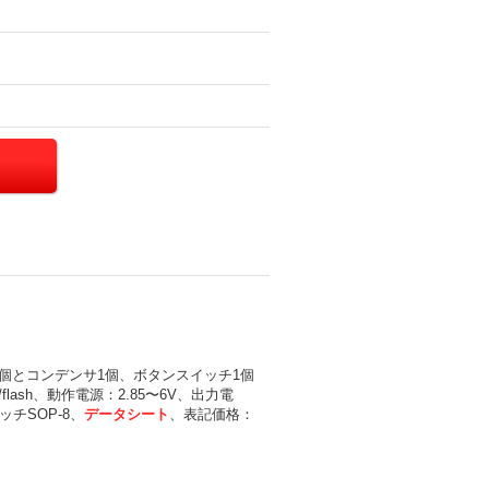
バー、抵抗1個とコンデンサ1個、ボタンスイッチ1個
t/flash、動作電源：2.85〜6V、出力電
ッチSOP-8、
データシート
、表記価格：