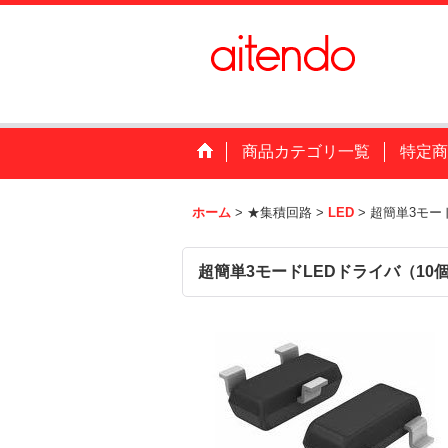
商品カテゴリ一覧
特定商
ホーム
>
★集積回路
>
LED
>
超簡単3モー
超簡単3モードLEDドライバ（10