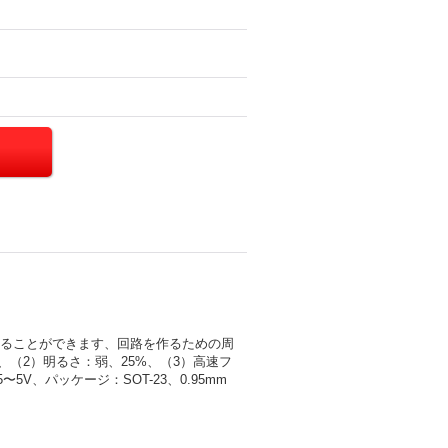
灯させることができます、回路を作るための周
%、（2）明るさ：弱、25%、（3）高速フ
V、パッケージ：SOT-23、0.95mm