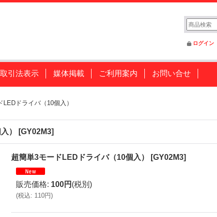
ログイン
取引法表示
媒体掲載
ご利用案内
お問い合せ
ドLEDドライバ（10個入）
個入）
[
GY02M3
]
超簡単3モードLEDドライバ（10個入）
[
GY02M3
]
販売価格
:
100円
(税別)
(
税込
:
110円
)