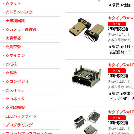
☆キット
●概要 ●仕様
☆トランジスタ
★タイプD★マ
★集積回路
250円
(税別)
☆カメラ・顕微鏡
(
税込
:
275円
)
★表示器
参考在庫数54点
●概要 ●仕様
☆真空管
表記価格：1
☆マイコン
☆抵抗
★タイプA★H
☆基板
100円
(税別)
(
税込
:
110円
)
☆コンデンサ
参考在庫数108点
☆スイッチ
●概要 ●機能
☆コネクタ
ピッチ19P
☆冷陰極管
★タイプA★H
LEDバックライト
100円
(税別)
プログラミング
(
税込
:
110円
)
フレキシブルフラットケー
参考在庫数8点