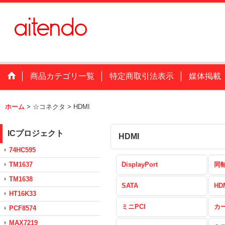
商品カテゴリ一覧
特定商取引法表示
媒体掲載
ホーム
>
☆コネクタ
>
HDMI
ICプロジェクト
HDMI
74HC595
TM1637
DisplayPort
同
TM1638
SATA
HD
HT16K33
ミニPCI
カ
PCF8574
MAX7219