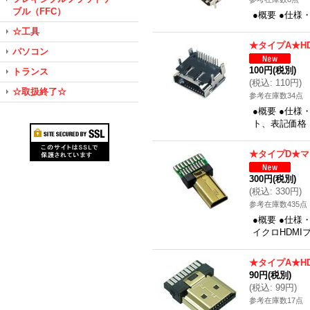
ブル（FFC）
●概要 ●仕様
☆工具
★タイプA★H
パソコン
100円
(税別)
トランス
(
税込
:
110円
)
☆取扱終了☆
参考在庫数34点
●概要 ●仕
ト、表記価格
★タイプD★マ
300円
(税別)
(
税込
:
330円
)
参考在庫数435点
●概要 ●仕様
イクロHDM
★タイプA★H
90円
(税別)
(
税込
:
99円
)
参考在庫数17点