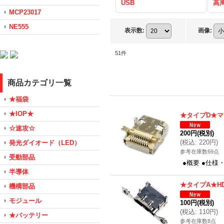
USB
高
MCP23017
NE555
表示数
:
画像
:
51
件
商品カテゴリ一覧
★福袋
★IOP★
★タイプD★マ
☆速攻☆
200円
(税別)
(
税込
:
220円
)
発光ダイオード（LED）
参考在庫数69点
受動部品
●概要 ●仕様
半導体
★タイプA★H
機構部品
モジュール
100円
(税別)
(
税込
:
110円
)
★バッテリー
参考在庫数8点