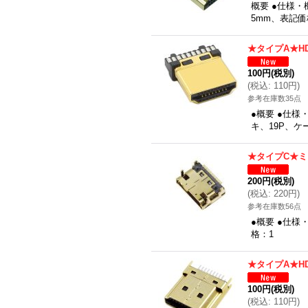
概要 ●仕様・
5mm、表記
★タイプA★H
100円
(税別)
(
税込
:
110円
)
参考在庫数35点
●概要 ●仕様・
キ、19P、ケ
★タイプC★ミ
200円
(税別)
(
税込
:
220円
)
参考在庫数56点
●概要 ●仕
格：1
★タイプA★H
100円
(税別)
(
税込
:
110円
)