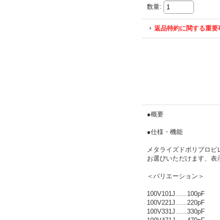
数量
:
返品特約に関する重要
●概要
●仕様・機能
メタライズドポリプロピレ
お選びいただけます、表示
＜バリエーション＞
100V101J......100pF
100V221J......220pF
100V331J......330pF