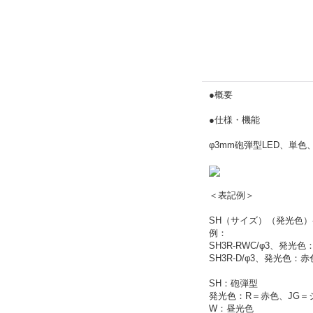
●概要
●仕様・機能
φ3mm砲弾型LED、単
＜表記例＞
SH（サイズ）（発光色）
例：
SH3R-RWC/φ3、発
SH3R-D/φ3、発光色
SH：砲弾型
発光色：R＝赤色、JG＝
W：昼光色