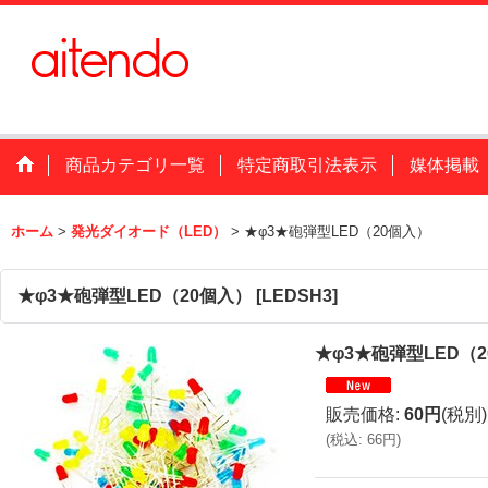
商品カテゴリ一覧
特定商取引法表示
媒体掲載
ホーム
>
発光ダイオード（LED）
>
★φ3★砲弾型LED（20個入）
★φ3★砲弾型LED（20個入）
[
LEDSH3
]
★φ3★砲弾型LED（
販売価格
:
60円
(税別)
(
税込
:
66円
)