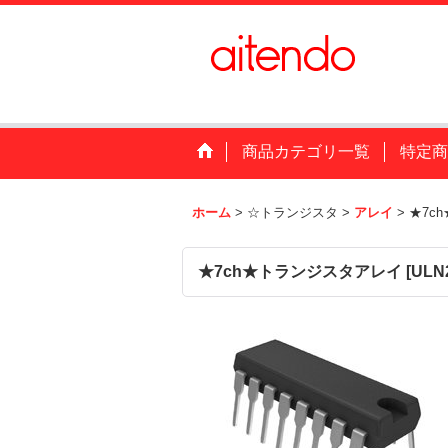
商品カテゴリ一覧
特定商
ホーム
>
☆トランジスタ
>
アレイ
>
★7c
★7ch★トランジスタアレイ
[
ULN