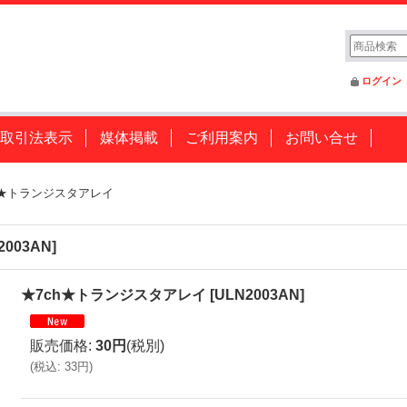
ログイン
取引法表示
媒体掲載
ご利用案内
お問い合せ
h★トランジスタアレイ
2003AN
]
★7ch★トランジスタアレイ
[
ULN2003AN
]
販売価格
:
30円
(税別)
(
税込
:
33円
)