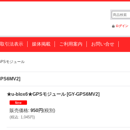
ログイン
取引法表示
媒体掲載
ご利用案内
お問い合せ
★GPSモジュール
GPS6MV2
]
★u-blox6★GPSモジュール
[
GY-GPS6MV2
]
販売価格
:
950円
(税別)
(
税込
:
1,045円
)