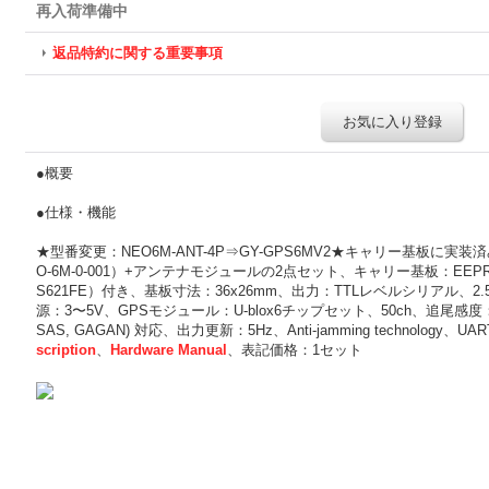
再入荷準備中
返品特約に関する重要事項
お気に入り登録
●概要
●仕様・機能
★型番変更：NEO6M-ANT-4P⇒GY-GPS6MV2★キャリー基板に実装済みU
O-6M-0-001）+アンテナモジュールの2点セット、キャリー基板：E
S621FE）付き、基板寸法：36x26mm、出力：TTLレベルシリアル、2
源：3〜5V、GPSモジュール：U-blox6チップセット、50ch、追尾感度：-16
SAS, GAGAN) 対応、出力更新：5Hz、Anti-jamming technology、UA
scription
、
Hardware Manual
、表記価格：1セット