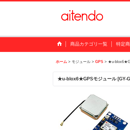
商品カテゴリ一覧
特定商
ホーム
>
モジュール
>
GPS
>
★u-blox6
★u-blox6★GPSモジュール
[
GY-