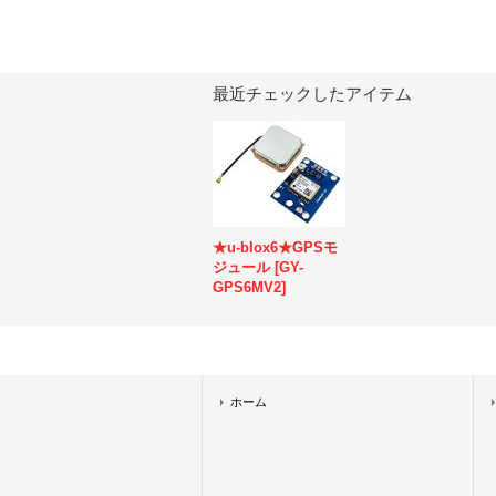
最近チェックしたアイテム
★u-blox6★GPSモ
ジュール
[
GY-
GPS6MV2
]
ホーム