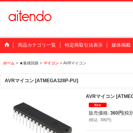
商品カテゴリ一覧
特定商取引法表示
媒体掲載
ホーム
>
★集積回路
>
マイコン
>
AVRマイコン
AVRマイコン
[
ATMEGA328P-PU
]
AVRマイコン
[
ATMEG
販売価格
:
360円
(税別
(
税込
:
396円
)