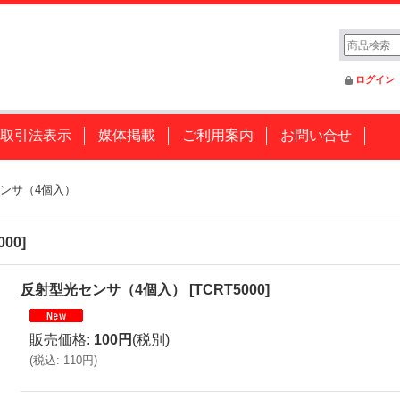
ログイン
取引法表示
媒体掲載
ご利用案内
お問い合せ
ンサ（4個入）
000
]
反射型光センサ（4個入）
[
TCRT5000
]
販売価格
:
100円
(税別)
(
税込
:
110円
)