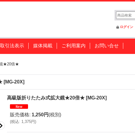
ログイン
取引法表示
媒体掲載
ご利用案内
お問い合せ
鏡★20倍★
★
[
MG-20X
]
高級版折りたたみ式拡大鏡★20倍★
[
MG-20X
]
販売価格
:
1,250円
(税別)
(
税込
:
1,375円
)