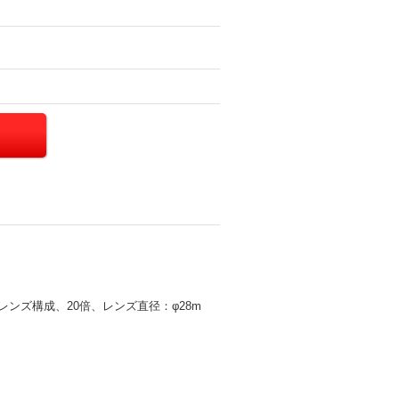
ンズ構成、20倍、レンズ直径：φ28m