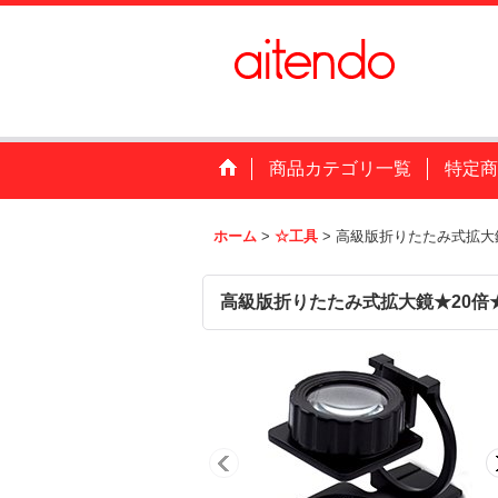
商品カテゴリ一覧
特定商
ホーム
>
☆工具
>
高級版折りたたみ式拡大
高級版折りたたみ式拡大鏡★20倍