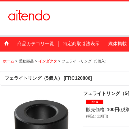
商品カテゴリ一覧
特定商取引法表示
媒体掲載
ホーム
>
受動部品
>
インダクタ
>
フェライトリング（5個入）
フェライトリング（5個入）
[
FRC120806
]
フェライトリング（5
販売価格
:
100円
(税別
(
税込
:
110円
)