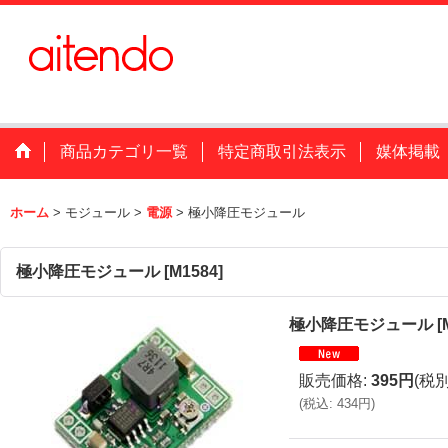
商品カテゴリ一覧
特定商取引法表示
媒体掲載
ホーム
>
モジュール
>
電源
>
極小降圧モジュール
極小降圧モジュール
[
M1584
]
極小降圧モジュール
[
販売価格
:
395円
(税別
(
税込
:
434円
)