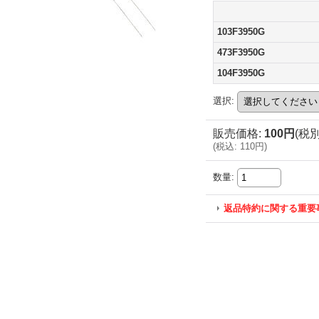
103F3950G
473F3950G
104F3950G
選択
:
販売価格
:
100円
(税別
(
税込
:
110円
)
数量
:
返品特約に関する重要