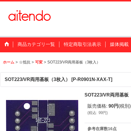
商品カテゴリ一覧
特定商取引法表示
媒体掲載
ホーム
>
☆抵抗
>
可変
>
SOT223/VR両用基板（3枚入）
SOT223/VR両用基板（3枚入）
[
P-R0901N-XAX-T
]
SOT223/VR両用基
販売価格
:
90円
(税別)
(
税込
:
99円
)
参考在庫数16点