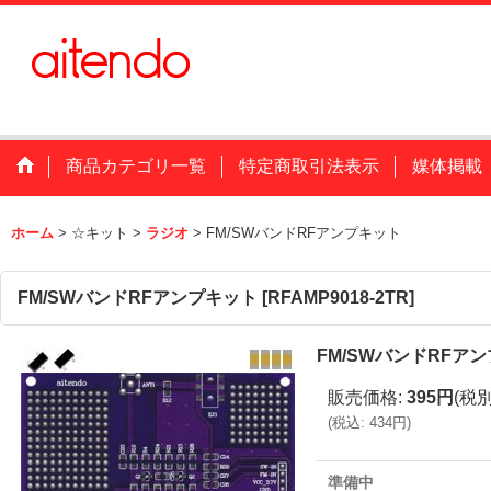
商品カテゴリ一覧
特定商取引法表示
媒体掲載
ホーム
>
☆キット
>
ラジオ
>
FM/SWバンドRFアンプキット
FM/SWバンドRFアンプキット
[
RFAMP9018-2TR
]
FM/SWバンドRFア
販売価格
:
395円
(税別
(
税込
:
434円
)
準備中