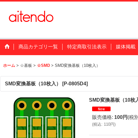
商品カテゴリ一覧
特定商取引法表示
媒体掲載
ホーム
>
☆基板
>
☆SMD
>
SMD変換基板（10枚入）
SMD変換基板（10枚入）
[
P-0805D4
]
SMD変換基板（10枚
販売価格
:
100円
(税別
(
税込
:
110円
)