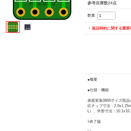
参考在庫数24点
数量
:
返品特約に関する重要
●概要
●仕様・機能
表面実装0805サイズ部
応チップ寸法：2.0x1.2
L）、外形寸法：10.1x1
⇩終了版