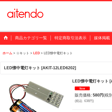
商品カテゴリ一覧
特定商取引法表示
媒体掲載
ホーム
>
☆キット
>
LED
>
LED懐中電灯キット
LED懐中電灯キット
[
AKIT-12LED6202
]
LED懐中電灯キット
[
販売価格
:
580円
(税別
(
税込
:
638円
)