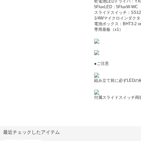
乾電池LEDドライバ：YX81
5FluxLED：5FluxW-WC
スライドスイッチ：SS12
1/4Wマイクロインダクタ：
電池ボックス：BHT3-2 or 
専用基板（x1）
●ご注意
組み立て前に必ずLEDの
付属スライドスイッチ両
最近チェックしたアイテム