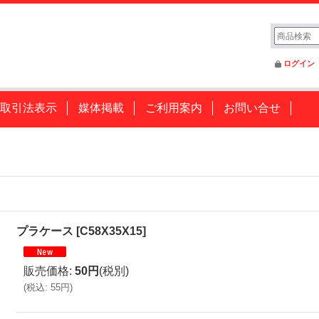
ログイン
取引法表示
媒体掲載
ご利用案内
お問い合せ
プラケース
[
C58X35X15
]
販売価格
:
50円
(税別)
(
税込
:
55円
)