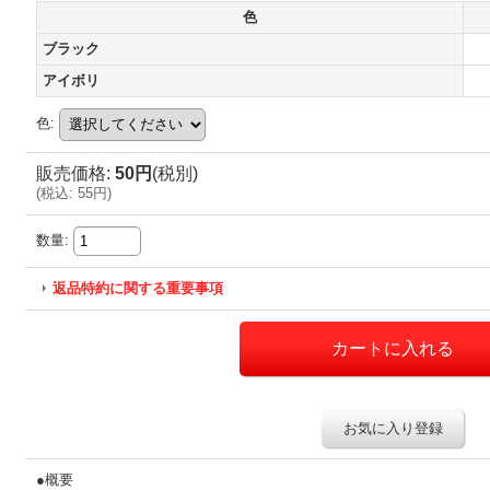
色
ブラック
アイボリ
色
:
販売価格
:
50円
(税別)
(
税込
:
55円
)
数量
:
返品特約に関する重要事項
お気に入り登録
●概要