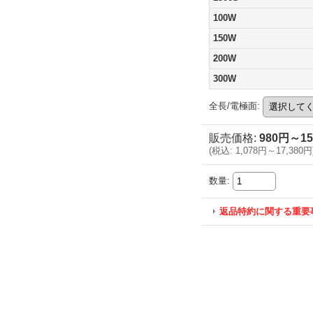
100W
150W
200W
300W
全長/電極面
:
販売価格
:
980円～15
(
税込
:
1,078円～17,380円
数量
:
返品特約に関する重要