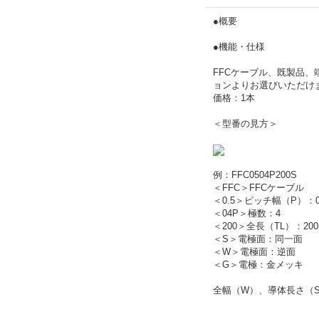
●概要
●機能・仕様
FFCケーブル、既製品、端
ョンよりお選びいただけ
価格：1本
＜型番の見方＞
例：FFC0504P200S
＜FFC＞FFCケーブル
＜0.5＞ピッチ幅（P）：0
＜04P＞極数：4
＜200＞全長（TL）：20
＜S＞電極面：同一面
＜W＞電極面：逆面
＜G＞電極：金メッキ
全幅（W）、導体長さ（S