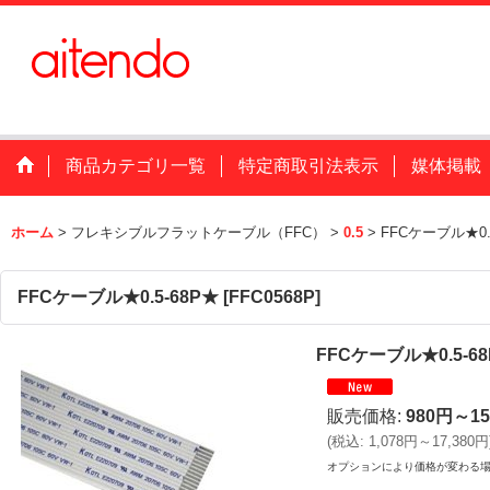
商品カテゴリ一覧
特定商取引法表示
媒体掲載
ホーム
>
フレキシブルフラットケーブル（FFC）
>
0.5
>
FFCケーブル★0.
FFCケーブル★0.5-68P★
[
FFC0568P
]
FFCケーブル★0.5-6
販売価格
:
980円～15
(
税込
:
1,078円～17,380円
オプションにより価格が変わる