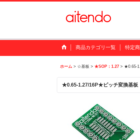
商品カテゴリ一覧
特定商
ホーム
>
☆基板
>
★SOP：1.27
>
★0.65
★0.65-1.27/16P★ピッチ変換基