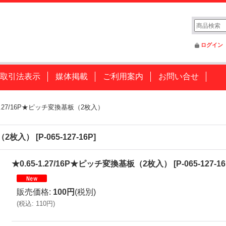
ログイン
取引法表示
媒体掲載
ご利用案内
お問い合せ
-1.27/16P★ピッチ変換基板（2枚入）
板（2枚入）
[
P-065-127-16P
]
★0.65-1.27/16P★ピッチ変換基板（2枚入）
[
P-065-127-1
販売価格
:
100円
(税別)
(
税込
:
110円
)