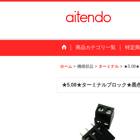
商品カテゴリ一覧
特定商
ホーム
>
機構部品
>
ターミナル
>
★5.0
★5.08★ターミナルブロック★黒