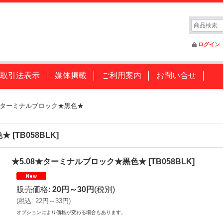
ログイン
取引法表示
媒体掲載
ご利用案内
お問い合せ
8★ターミナルブロック★黒色★
色★
[
TB058BLK
]
★5.08★ターミナルブロック★黒色★
[
TB058BLK
]
販売価格
:
20円～30円
(税別)
(
税込
:
22円～33円
)
オプションにより価格が変わる場合もあります。