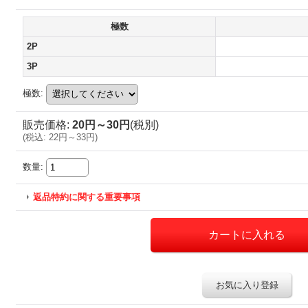
極数
2P
3P
極数
:
販売価格
:
20円～30円
(税別)
(
税込
:
22円～33円
)
数量
:
返品特約に関する重要事項
お気に入り登録