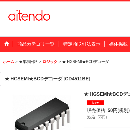
商品カテゴリ一覧
特定商取引法表示
媒体掲載
ホーム
>
★集積回路
>
ロジック
>
★ HGSEMI★BCDデコーダ
★ HGSEMI★BCDデコーダ
[
CD4511BE
]
★ HGSEMI★BCD
販売価格
:
50円
(税別)
(
税込
:
55円
)