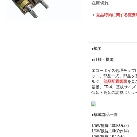
在庫切れ
返品特約に関する重要
●概要
●仕様・機能
エコーボイス処理チップH
ット、部品一式、部品を
ルク、
部品配置図面
を見
基板、FR-4、基板サイズ：
低音・高音の調整ボリュ
●構成部品一覧
1/6W抵抗:100KΩ(x2)
1/6W抵抗:10KΩ(x14)
1/6W抵抗:1KΩ(x6)