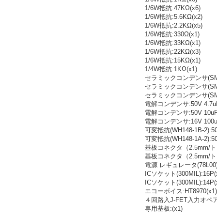
1/6W抵抗:47KΩ(x6)
1/6W抵抗:5.6KΩ(x2)
1/6W抵抗:2.2KΩ(x5)
1/6W抵抗:330Ω(x1)
1/6W抵抗:33KΩ(x1)
1/6W抵抗:22KΩ(x3)
1/6W抵抗:15KΩ(x1)
1/4W抵抗:1KΩ(x1)
セラミックコンデンサ(SMC):
セラミックコンデンサ(SMC):
セラミックコンデンサ(SMC):
電解コンデンサ:50V 4.7uF
電解コンデンサ:50V 10uF(
電解コンデンサ:16V 100uF
可変抵抗(WH148-1B-2):50
可変抵抗(WH148-1A-2):50
基板コネクタ（2.5mm/トップ型
基板コネクタ（2.5mm/トップ型
電源 レギュレータ(78L00):7
ICソケット(300MIL):16P(
ICソケット(300MIL):14P(
エコーボイス:HT8970(x1)
４回路入J-FET入力オペアンプ
専用基板:(x1)