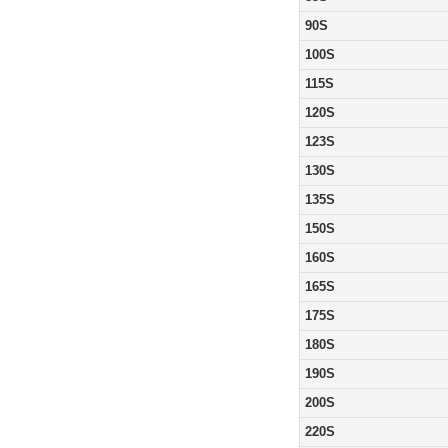
90S
100S
115S
120S
123S
130S
135S
150S
160S
165S
175S
180S
190S
200S
220S