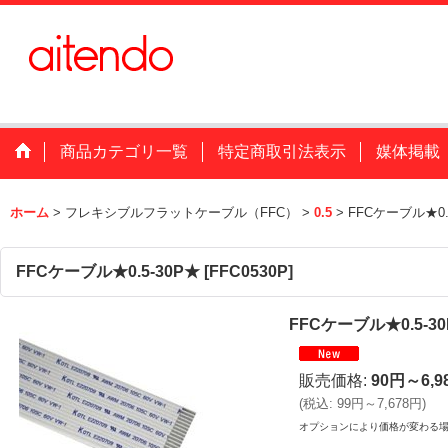
商品カテゴリ一覧
特定商取引法表示
媒体掲載
ホーム
>
フレキシブルフラットケーブル（FFC）
>
0.5
>
FFCケーブル★0.
FFCケーブル★0.5-30P★
[
FFC0530P
]
FFCケーブル★0.5-3
販売価格
:
90円～6,9
(
税込
:
99円～7,678円
)
オプションにより価格が変わる