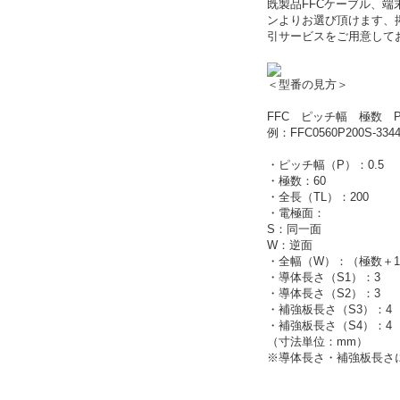
既製品FFCケーブル、端末
ンよりお選び頂けます、
引サービスをご用意して
＜型番の見方＞
FFC ピッチ幅 極数 P
例：FFC0560P200S-334
・ピッチ幅（P）：0.5
・極数：60
・全長（TL）：200
・電極面：
S：同一面
W：逆面
・全幅（W）：（極数＋1
・導体長さ（S1）：3
・導体長さ（S2）：3
・補強板長さ（S3）：4
・補強板長さ（S4）：4
（寸法単位：mm）
※導体長さ・補強板長さ