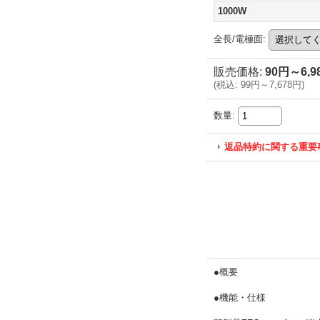
1000W
全長/電極面
:
販売価格
:
90円～6,9
(
税込
:
99円～7,678円
)
数量
:
返品特約に関する重要
●概要
●機能・仕様