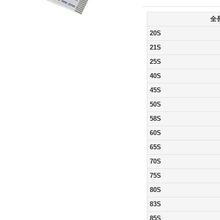
全
20S
21S
25S
40S
45S
50S
58S
60S
65S
70S
75S
80S
83S
85S