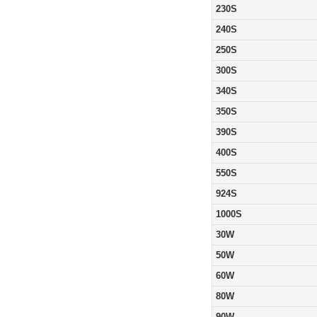
230S
240S
250S
300S
340S
350S
390S
400S
550S
924S
1000S
30W
50W
60W
80W
90W