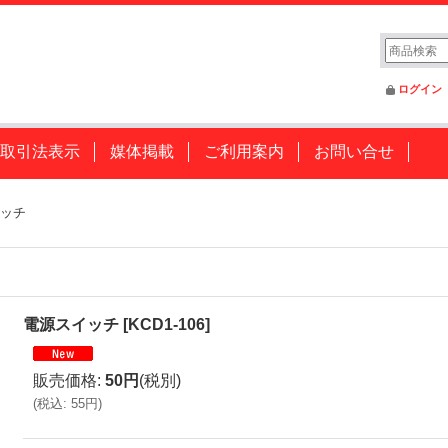
ログイン
取引法表示
媒体掲載
ご利用案内
お問い合せ
ッチ
電源スイッチ
[
KCD1-106
]
販売価格
:
50円
(税別)
(
税込
:
55円
)