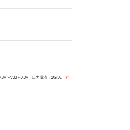
V〜Vdd＋0.3V、出力電流：10mA、
デ