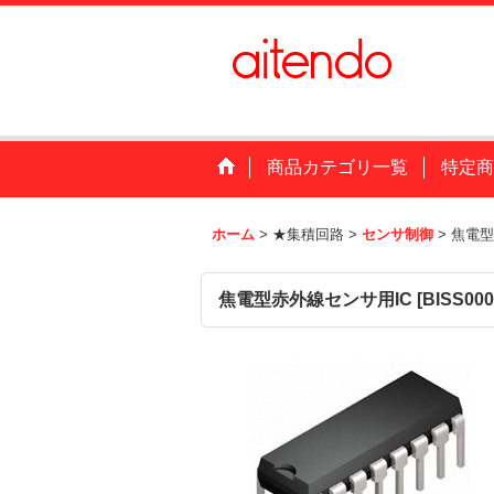
商品カテゴリ一覧
特定商
ホーム
>
★集積回路
>
センサ制御
>
焦電型
焦電型赤外線センサ用IC
[
BISS000