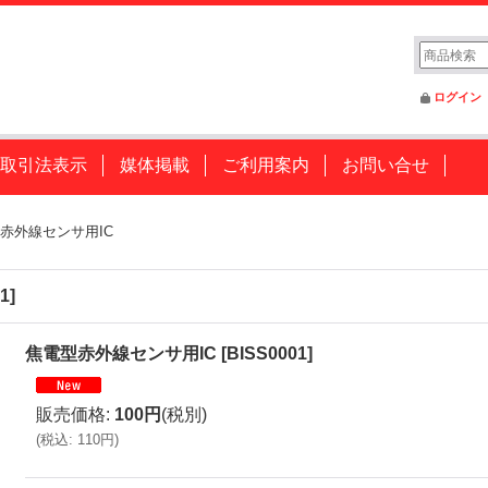
ログイン
取引法表示
媒体掲載
ご利用案内
お問い合せ
赤外線センサ用IC
1
]
焦電型赤外線センサ用IC
[
BISS0001
]
販売価格
:
100円
(税別)
(
税込
:
110円
)