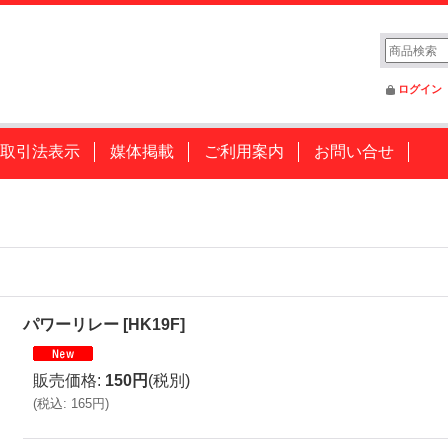
ログイン
取引法表示
媒体掲載
ご利用案内
お問い合せ
パワーリレー
[
HK19F
]
販売価格
:
150円
(税別)
(
税込
:
165円
)