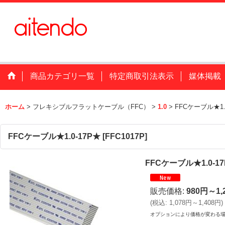
商品カテゴリ一覧
特定商取引法表示
媒体掲載
ホーム
>
フレキシブルフラットケーブル（FFC）
>
1.0
>
FFCケーブル★1.
FFCケーブル★1.0-17P★
[
FFC1017P
]
FFCケーブル★1.0-1
販売価格
:
980円～1,
(
税込
:
1,078円～1,408円
)
オプションにより価格が変わる