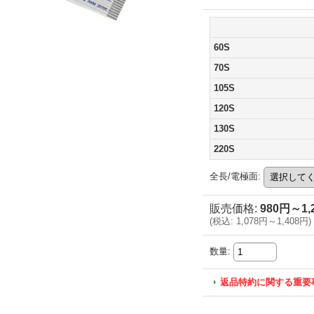
60S
70S
105S
120S
130S
220S
全長/電極面
:
販売価格
:
980円～1,
(
税込
:
1,078円～1,408円
)
数量
:
返品特約に関する重要