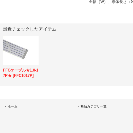
全幅（W）、導体長さ（S
最近チェックしたアイテム
FFCケーブル★1.0-1
7P★
[
FFC1017P
]
ホーム
商品カテゴリ一覧