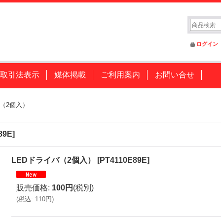
ログイン
取引法表示
媒体掲載
ご利用案内
お問い合せ
バ（2個入）
89E
]
LEDドライバ（2個入）
[
PT4110E89E
]
販売価格
:
100円
(税別)
(
税込
:
110円
)