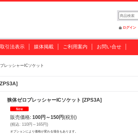
ログイン
取引法表示
媒体掲載
ご利用案内
お問い合せ
プレッシャーICソケット
ZPS3A
]
狭体ゼロプレッシャーICソケット
[
ZPS3A
]
販売価格
:
100円～150円
(税別)
(
税込
:
110円～165円
)
オプションにより価格が変わる場合もあります。