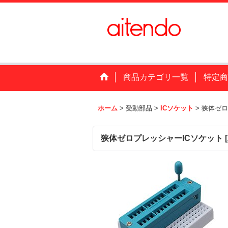
商品カテゴリ一覧
特定商
ホーム
>
受動部品
>
ICソケット
>
狭体ゼロ
狭体ゼロプレッシャーICソケット
[