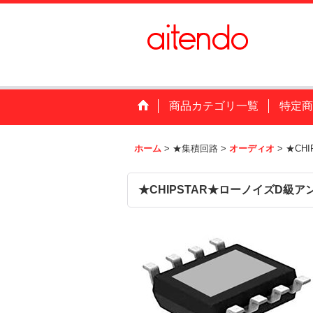
商品カテゴリ一覧
特定商
ホーム
>
★集積回路
>
オーディオ
>
★CH
★CHIPSTAR★ローノイズD級ア