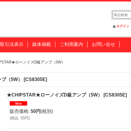
ログイン
取引法表示
媒体掲載
ご利用案内
お問い合せ
IPSTAR★ローノイズD級アンプ（5W）
ンプ（5W）
[
CS8305E
]
★CHIPSTAR★ローノイズD級アンプ（5W）
[
CS8305E
]
販売価格
:
50円
(税別)
(
税込
:
55円
)