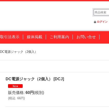
ログイン
取引法表示
媒体掲載
ご利用案内
お問い合せ
DC電源ジャック（2個入）
DC電源ジャック（2個入）
[
DCJ
]
販売価格
:
60円
(税別)
(
税込
:
66円
)