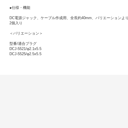
●仕様・機能
DC電源ジャック、ケーブル作成用、全長約40mm、バリエーションよ
2個入り
＜バリエーション＞
型番/適合プラグ
DCJ-5521/φ2.1x5.5
DCJ-5525/φ2.5x5.5