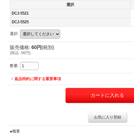
選択
DCJ-5521
DCJ-5525
選択
:
販売価格
:
60円
(税別)
(
税込
:
66円
)
数量
:
返品特約に関する重要事項
お気に入り登録
●概要