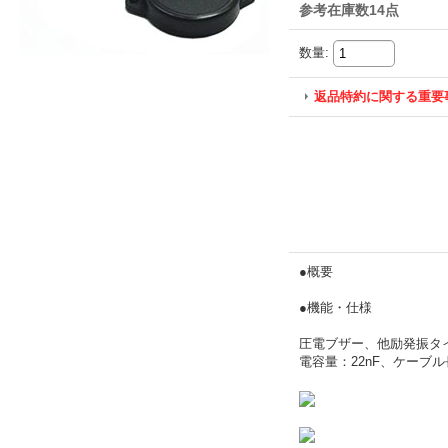
参考在庫数14点
数量
:
返品特約に関する重要
●概要
●機能・仕様
圧電ブザー、他励発振タイ
電容量：22nF、ケーブル