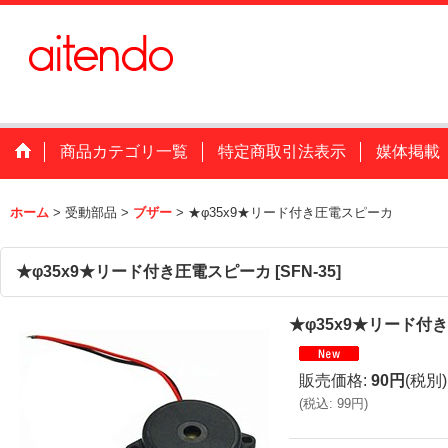
商品カテゴリ一覧
特定商取引法表示
媒体掲載
ホーム
>
受動部品
>
ブザー
>
★φ35x9★リード付き圧電スピーカ
★φ35x9★リード付き圧電スピーカ
[
SFN-35
]
★φ35x9★リード付
販売価格
:
90円
(税別)
(
税込
:
99円
)