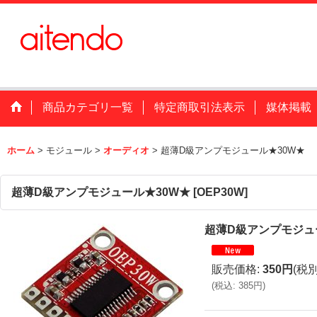
商品カテゴリ一覧
特定商取引法表示
媒体掲載
ホーム
>
モジュール
>
オーディオ
>
超薄D級アンプモジュール★30W★
超薄D級アンプモジュール★30W★
[
OEP30W
]
超薄D級アンプモジュ
販売価格
:
350円
(税別
(
税込
:
385円
)