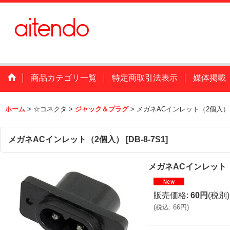
商品カテゴリ一覧
特定商取引法表示
媒体掲載
ホーム
>
☆コネクタ
>
ジャック＆プラグ
>
メガネACインレット（2個入）
メガネACインレット（2個入）
[
DB-8-7S1
]
メガネACインレット
販売価格
:
60円
(税別)
(
税込
:
66円
)