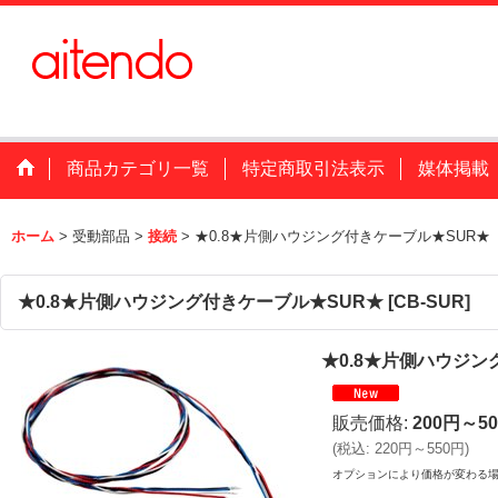
商品カテゴリ一覧
特定商取引法表示
媒体掲載
ホーム
>
受動部品
>
接続
>
★0.8★片側ハウジング付きケーブル★SUR★
★0.8★片側ハウジング付きケーブル★SUR★
[
CB-SUR
]
★0.8★片側ハウジン
販売価格
:
200円～5
(
税込
:
220円～550円
)
オプションにより価格が変わる