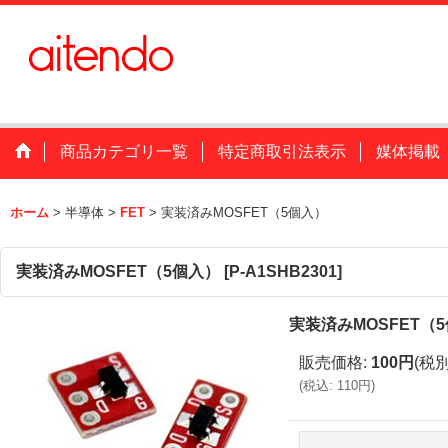
商品カテゴリ一覧
特定商取引法表示
媒体掲載
ホーム
>
半導体
>
FET
>
実装済みMOSFET（5個入）
実装済みMOSFET（5個入）
[
P-A1SHB2301
]
実装済みMOSFET（
販売価格
:
100円
(税別
(
税込
:
110円
)