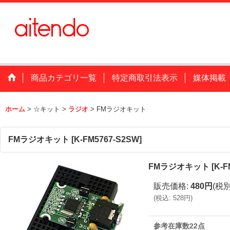
商品カテゴリ一覧
特定商取引法表示
媒体掲載
ホーム
>
☆キット
>
ラジオ
>
FMラジオキット
FMラジオキット
[
K-FM5767-S2SW
]
FMラジオキット
[
K-F
販売価格
:
480円
(税別
(
税込
:
528円
)
参考在庫数22点